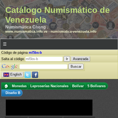
Catálogo Numismático de
Venezuela
Numismática Cheng .
www.numismatica.info.ve
-
numismatica-venezuela.info
☰
Código de página
ml5bs-b
Salta al código
Avanzada
English
🏠
Monedas
Leproserías Nacionales
Bolívar
5 Bolívares
Diseño B