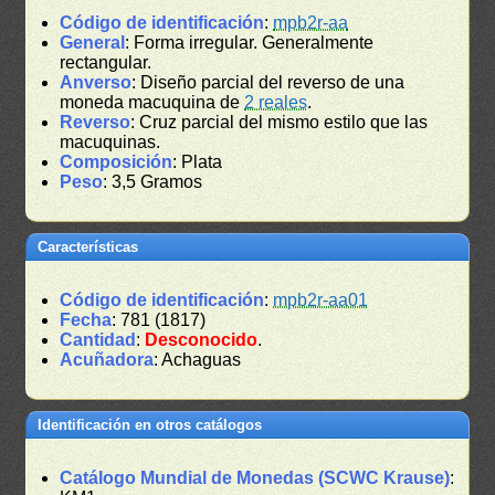
Código de identificación
:
mpb2r-aa
General
: Forma irregular. Generalmente
rectangular.
Anverso
: Diseño parcial del reverso de una
moneda macuquina de
2 reales
.
Reverso
: Cruz parcial del mismo estilo que las
macuquinas.
Composición
: Plata
Peso
: 3,5 Gramos
Características
Código de identificación
:
mpb2r-aa01
Fecha
: 781 (1817)
Cantidad
:
Desconocido
.
Acuñadora
: Achaguas
Identificación en otros catálogos
Catálogo Mundial de Monedas (SCWC Krause)
: