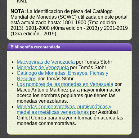
KM1
NOTA
: La identificación de pieza del Catálogo
Mundial de Monedas (SCWC) utilizada en este portal
está actualizada hasta: 1801-1900 (7ma edición -
2013), 1901-2000 (40ma edición - 2013) y 2001-2019
(13ra edición - 2019)
Bibliografía recomendada
Macvqvinas de Venezuela
por Tomás Stohr
Monedas de Venezuela
por Tomás Stohr
Catálogo de Monedas, Ensayos, Fichas y
Resellos
por Tomás Stohr
Los nombres de las monedas en Venezuela
por
Marco Antonio Martínez para mayor información
acerca los nombres populares que tienen las
monedas venezolanas.
Monedas conmemorativas, numismáticas y
medallas metálicas venezolanas
por Asdrúbal
Grillet Correa para mayor información acerca las
monedas conmemorativas.