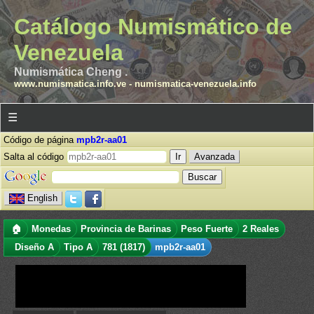
Catálogo Numismático de
Venezuela
Numismática Cheng .
www.numismatica.info.ve
-
numismatica-venezuela.info
☰
Código de página
mpb2r-aa01
Salta al código
Avanzada
English
🏠
Monedas
Provincia de Barinas
Peso Fuerte
2 Reales
Diseño A
Tipo A
781 (1817)
mpb2r-aa01