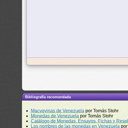
Bibliografía recomendada
Macvqvinas de Venezuela
por Tomás Stohr
Monedas de Venezuela
por Tomás Stohr
Catálogo de Monedas, Ensayos, Fichas y Resel
Los nombres de las monedas en Venezuela
por