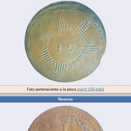
Foto perteneciente a la pieza
mpc0.125r-ba01
Reverso