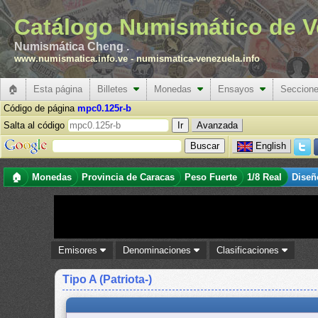
Catálogo Numismático de V
Numismática Cheng .
www.numismatica.info.ve
-
numismatica-venezuela.info
🏠
Esta página
Billetes
Monedas
Ensayos
Seccion
Código de página
mpc0.125r-b
Salta al código
Avanzada
English
🏠
Monedas
Provincia de Caracas
Peso Fuerte
1/8 Real
Diseñ
Emisores
Denominaciones
Clasificaciones
Tipo A (Patriota-)