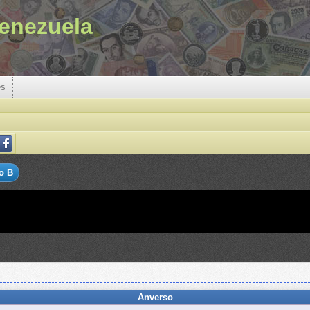
enezuela
es
o B
Anverso