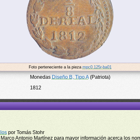
Foto perteneciente a la pieza
mpc0.125r-ba01
Monedas
Diseño B, Tipo A
(Patriota)
1812
los
por Tomás Stohr
 Marco Antonio Martínez para mayor información acerca los no