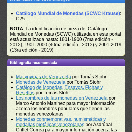
Catálogo Mundial de Monedas (SCWC Krause)
:
C25
NOTA
: La identificación de pieza del Catálogo
Mundial de Monedas (SCWC) utilizada en este portal
está actualizada hasta: 1801-1900 (7ma edición -
2013), 1901-2000 (40ma edición - 2013) y 2001-2019
(13ra edición - 2019)
Bibliografía recomendada
Macvqvinas de Venezuela
por Tomás Stohr
Monedas de Venezuela
por Tomás Stohr
Catálogo de Monedas, Ensayos, Fichas y
Resellos
por Tomás Stohr
Los nombres de las monedas en Venezuela
por
Marco Antonio Martínez para mayor información
acerca los nombres populares que tienen las
monedas venezolanas.
Monedas conmemorativas, numismáticas y
medallas metálicas venezolanas
por Asdrúbal
Grillet Correa para mayor información acerca las