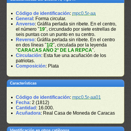
Código de identificación
:
mpc0.5r-aa
General
: Forma circular.
Anverso
: Gráfila perlada sin ribete. En el centro,
el número "
19
", circundado por siete estrellas de
seis puntas con un punto en su centro.
Reverso
: Gráfila perlada sin ribete. En el centro
en dos líneas "
1/2
", circulada por la leyenda
"
CARACAS AÑO 2° DE LA REPCA
".
Circulación
: Esta fue una acuñación de los
patriotas.
Composición
: Plata
Características
Código de identificación
:
mpc0.5r-aa01
Fecha
: 2 (1812)
Cantidad
: 16.000.
Acuñadora
: Real Casa de Moneda de Caracas
Identificación en otros catálogos