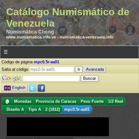
Catálogo Numismático de
Venezuela
Numismática Cheng .
www.numismatica.info.ve
-
numismatica-venezuela.info
☰
Código de página
mpc0.5r-aa01
Salta al código
Avanzada
English
🏠
Monedas
Provincia de Caracas
Peso Fuerte
1/2 Real
Diseño A
Tipo A
2 (1812)
mpc0.5r-aa01