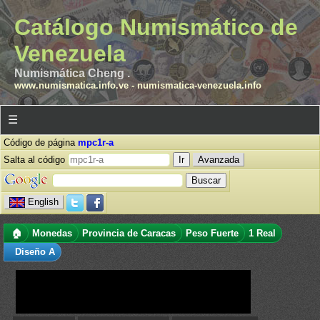
Catálogo Numismático de
Venezuela
Numismática Cheng .
www.numismatica.info.ve
-
numismatica-venezuela.info
☰
Código de página
mpc1r-a
Salta al código
Avanzada
English
🏠
Monedas
Provincia de Caracas
Peso Fuerte
1 Real
Diseño A