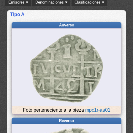
Emisores
Denominaciones
Clasificaciones
Tipo A
Anverso
Foto perteneciente a la pieza
mpc1r-aa01
Reverso