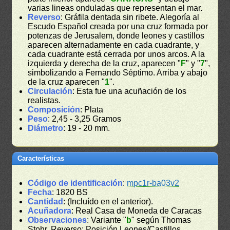
varias lineas onduladas que representan el mar.
Reverso
: Gráfila dentada sin ribete. Alegoría al
Escudo Español creada por una cruz formada por
potenzas de Jerusalem, donde leones y castillos
aparecen alternadamente en cada cuadrante, y
cada cuadrante está cerrada por unos arcos. A la
izquierda y derecha de la cruz, aparecen "
F
" y "
7
",
simbolizando a Fernando Séptimo. Arriba y abajo
de la cruz aparecen "
1
".
Circulación
: Esta fue una acuñación de los
realistas.
Composición
: Plata
Peso
: 2,45 - 3,25 Gramos
Diámetro
: 19 - 20 mm.
Características
Código de identificación
:
mpc1r-ba03v2
Fecha
: 1820 BS
Cantidad
: (Incluído en el anterior).
Acuñadora
: Real Casa de Moneda de Caracas
Observaciones
: Variante "
b
" según Thomas
Stohr. Reverso: Posición Leones/Castillos