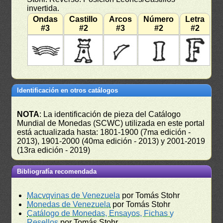
invertida.
Ondas
Castillo
Arcos
Número
Letra
#3
#2
#3
#2
#2
Identificación en otros catálogos
NOTA
: La identificación de pieza del Catálogo
Mundial de Monedas (SCWC) utilizada en este portal
está actualizada hasta: 1801-1900 (7ma edición -
2013), 1901-2000 (40ma edición - 2013) y 2001-2019
(13ra edición - 2019)
Bibliografía recomendada
Macvqvinas de Venezuela
por Tomás Stohr
Monedas de Venezuela
por Tomás Stohr
Catálogo de Monedas, Ensayos, Fichas y
Resellos
por Tomás Stohr