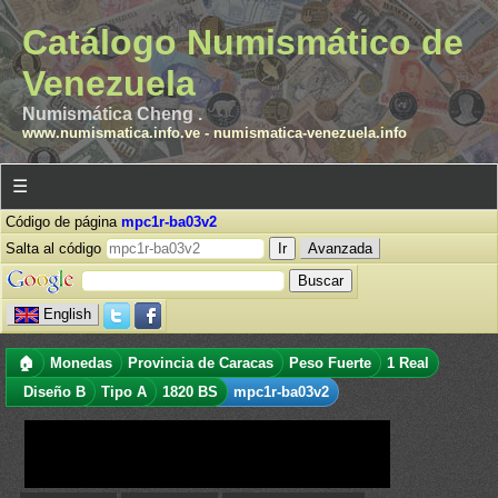
Catálogo Numismático de
Venezuela
Numismática Cheng .
www.numismatica.info.ve
-
numismatica-venezuela.info
☰
Código de página
mpc1r-ba03v2
Salta al código
Avanzada
English
🏠
Monedas
Provincia de Caracas
Peso Fuerte
1 Real
Diseño B
Tipo A
1820 BS
mpc1r-ba03v2