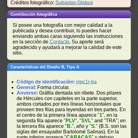
Créditos fotográfico:
Subastas Globus
Contribución fotográfica
Si posee una fotografía con mejor calidad a la
publicada y desea contribuir, lo puedes hacer
enviando ambas caras siguiendo las instrucciones
en la sección de
Contacto
. Su aporte será
agradecido y ayudará a mejorar la calidad de este
sitio.
Características del Diseño B, Tipo A
Código de identificación
:
mpc1r-ba
General
: Forma circular.
Anverso
: Gráfila dentada sin ribete. Dos pilares
de Hércules con capiteles en la parte superior,
ambos cortados por tres líneas horizontales que
proveen tres filas para leyendas en tres partes. En
el centro de la primera línea aparece "
1
", en la
segunda fila aparece "
PLV
", "
SVL
" and "TRA"; en
la tercera fila aparece "
B.
", año y "
S.
" (B.S. son las
siglas del ensayador Bartolomé Salinas). En la
parte inferior aparece "
CARACAS
" y debajo