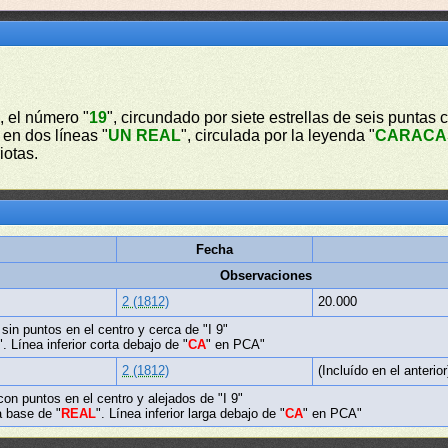
o, el número "
19
", circundado por siete estrellas de seis puntas 
o en dos líneas "
UN REAL
", circulada por la leyenda "
CARACAS
iotas.
Fecha
Observaciones
2 (1812)
20.000
 sin puntos en el centro y cerca de "I 9"
". Línea inferior corta debajo de "
CA
" en PCA"
2 (1812)
(Incluído en el anterior
con puntos en el centro y alejados de "I 9"
a base de "
REAL
". Línea inferior larga debajo de "
CA
" en PCA"