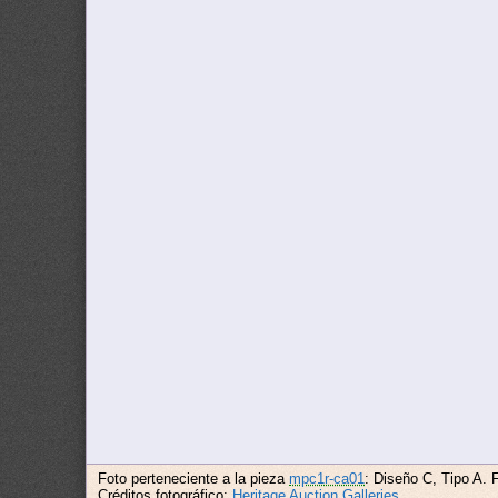
Foto perteneciente a la pieza
mpc1r-ca01
: Diseño C, Tipo A. 
Créditos fotográfico:
Heritage Auction Galleries