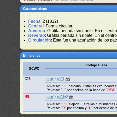
Características
Fecha
: 2 (1812)
General
: Forma circular.
Anverso
: Gráfila perlada sin ribete. En el centr
Reverso
: Gráfila perlada sin ribete. En el centr
Circulación
: Esta fue una acuñación de los patr
Emisiones
Código Pieza
SCWC
C26
mpc1r-ca01
Anverso: "
I 9
" cercano. Estrellas circundantes
Reverso: "
L
" por encima de la base de "
REAL
N/L
mpc1r-ca01v2
Anverso: "
I 9
" alejado. Estrellas circundantes 
Reverso: "
R
" por encima y "
L
" por debajo de l