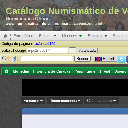
Catálogo Numismático de V
Numismática Cheng .
www.numismatica.info.ve
-
numismatica-venezuela.info
🏠
Esta página
Billetes
Monedas
Ensayos
Seccion
Código de página
mpc1r-ca01@
Salta al código
Avanzada
English
🏠
Monedas
Provincia de Caracas
Peso Fuerte
1 Real
Diseño
Emisores
Denominaciones
Clasificaciones