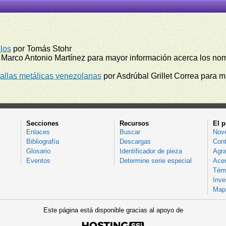
los
por Tomás Stohr
 Marco Antonio Martínez para mayor información acerca los no
llas metálicas venezolanas
por Asdrúbal Grillet Correa para 
Secciones
Recursos
El p
Enlaces
Buscar
Nov
Bibliografía
Descargas
Cont
Glosario
Identificador de pieza
Agra
Eventos
Determine serie especial
Acer
Térm
Inve
Mapa
Este página está disponible gracias al apoyo de