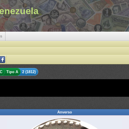
enezuela
es
 C
Tipo A
2 (1812)
Anverso