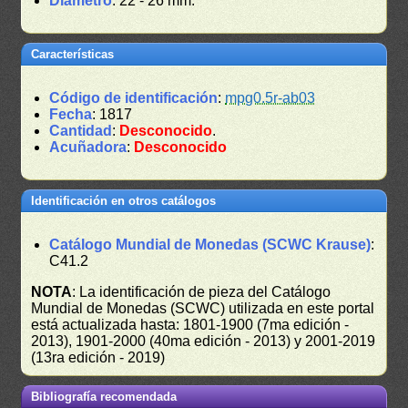
Diámetro
: 22 - 26 mm.
Características
Código de identificación
:
mpg0.5r-ab03
Fecha
: 1817
Cantidad
:
Desconocido
.
Acuñadora
:
Desconocido
Identificación en otros catálogos
Catálogo Mundial de Monedas (SCWC Krause)
:
C41.2
NOTA
: La identificación de pieza del Catálogo
Mundial de Monedas (SCWC) utilizada en este portal
está actualizada hasta: 1801-1900 (7ma edición -
2013), 1901-2000 (40ma edición - 2013) y 2001-2019
(13ra edición - 2019)
Bibliografía recomendada