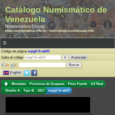
Catálogo Numismático de
Venezuela
Numismática Cheng .
www.numismatica.info.ve
-
numismatica-venezuela.info
☰
Código de página
mpg0.5r-ab03
Salta al código
Avanzada
English
🏠
Monedas
Provincia de Guayana
Peso Fuerte
1/2 Real
Diseño A
Tipo B
1817
mpg0.5r-ab03