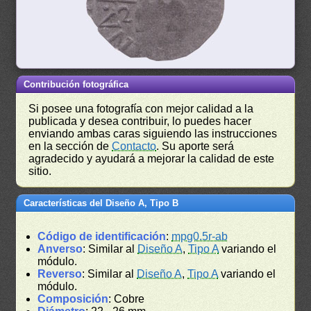
Contribución fotográfica
Si posee una fotografía con mejor calidad a la
publicada y desea contribuir, lo puedes hacer
enviando ambas caras siguiendo las instrucciones
en la sección de
Contacto
. Su aporte será
agradecido y ayudará a mejorar la calidad de este
sitio.
Características del Diseño A, Tipo B
Código de identificación
:
mpg0.5r-ab
Anverso
: Similar al
Diseño A
,
Tipo A
variando el
módulo.
Reverso
: Similar al
Diseño A
,
Tipo A
variando el
módulo.
Composición
: Cobre