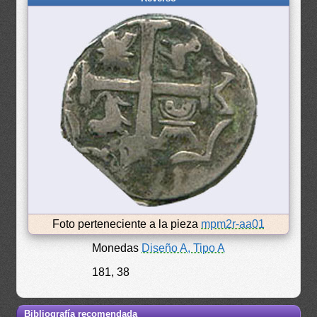
Foto perteneciente a la pieza
mpm2r-aa01
Monedas
Diseño A, Tipo A
181, 38
Bibliografía recomendada