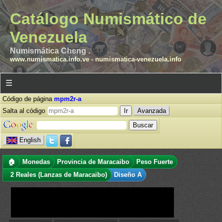
Catálogo Numismático de
Venezuela
Numismática Cheng .
www.numismatica.info.ve
-
numismatica-venezuela.info
☰
Código de página
mpm2r-a
Salta al código
Avanzada
English
🏠
Monedas
Provincia de Maracaibo
Peso Fuerte
2 Reales (Lanzas de Maracaibo)
Diseño A