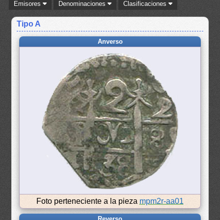
Emisores
Denominaciones
Clasificaciones
Tipo A
Anverso
Foto perteneciente a la pieza
mpm2r-aa01
Reverso