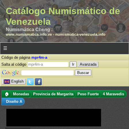
Catálogo Numismático de
Venezuela
Numismática Cheng .
www.numismatica.info.ve
-
numismatica-venezuela.info
☰
Código de página
mpr4m-a
Salta al código
Avanzada
English
🏠
Monedas
Provincia de Margarita
Peso Fuerte
4 Maravedis
Diseño A