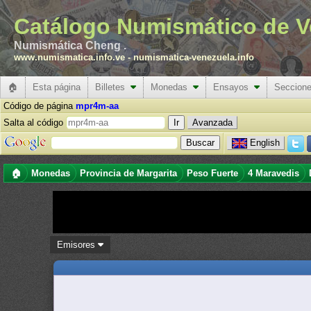
Catálogo Numismático de V
Numismática Cheng .
www.numismatica.info.ve
-
numismatica-venezuela.info
🏠
Esta página
Billetes
Monedas
Ensayos
Seccion
Código de página
mpr4m-aa
Salta al código
Avanzada
English
🏠
Monedas
Provincia de Margarita
Peso Fuerte
4 Maravedis
Emisores