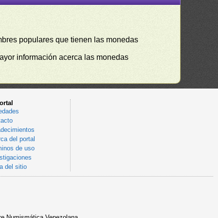
mbres populares que tienen las monedas
mayor información acerca las monedas
ortal
edades
acto
decimientos
ca del portal
inos de uso
stigaciones
 del sitio
sobre Numismática Venezolana.