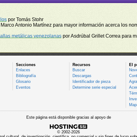
los
por Tomás Stohr
 Marco Antonio Martínez para mayor información acerca los no
llas metálicas venezolanas
por Asdrúbal Grillet Correa para 
Secciones
Recursos
El p
Enlaces
Buscar
Nov
Bibliografía
Descargas
Cont
Glosario
Identificador de pieza
Agra
Eventos
Determine serie especial
Acer
Térm
Inve
Mapa
Este página está disponible gracias al apoyo de
© 2002-2026
al cultural, de investigación, científica, no comercial y sin fines de lucro 