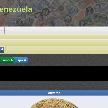
enezuela
es
Diseño A
Tipo A
Anverso