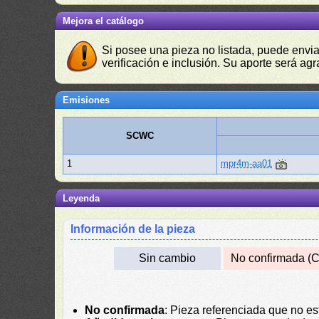
Mejora el catálogo
Si posee una pieza no listada, puede envia
verificación e inclusión. Su aporte será agr
Emisiones
SCWC
1
mpr4m-aa01
Leyenda
Información de la pieza
Sin cambio
No confirmada (C
No confirmada
: Pieza referenciada que no es