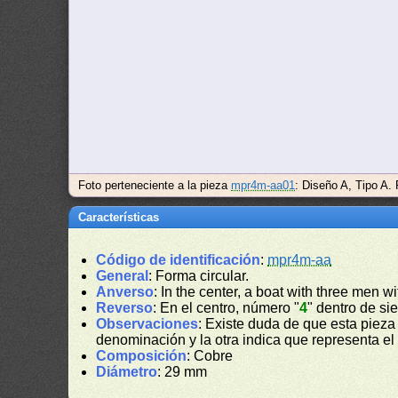
Foto perteneciente a la pieza
mpr4m-aa01
: Diseño A, Tipo A.
Características
Código de identificación
:
mpr4m-aa
General
: Forma circular.
Anverso
: In the center, a boat with three men w
Reverso
: En el centro, número "
4
" dentro de sie
Observaciones
: Existe duda de que esta piez
denominación y la otra indica que representa el 
Composición
: Cobre
Diámetro
: 29 mm