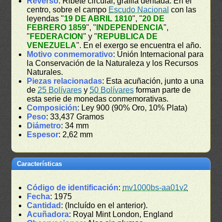
Reverso
: Ribete circular, gráfila dentada. En el
centro, sobre el campo
Escudo Nacional
con las
leyendas "
19 DE ABRIL 1810
", "
20 DE
FEBRERO 1859
", "
INDEPENDENCIA
",
"
FEDERACION
" y "
REPUBLICA DE
VENEZUELA
". En el exergo se encuentra el año.
Motivo conmemorativo
: Unión Internacional para
la Conservación de la Naturaleza y los Recursos
Naturales.
Piezas relacionadas
: Esta acuñación, junto a una
de
25 Bolívares
y
50 Bolívares
forman parte de
esta serie de monedas conmemorativas.
Composición
: Ley 900 (90% Oro, 10% Plata)
Peso
: 33,437 Gramos
Diámetro
: 34 mm
Espesor
: 2,62 mm
Características
Código de identificación
:
mv1000bs-aa01v2
Fecha
: 1975
Cantidad
: (Incluído en el anterior).
Acuñadora
: Royal Mint London, England