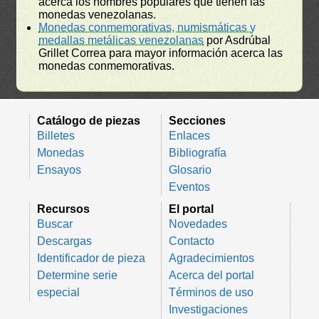
acerca los nombres populares que tienen las
monedas venezolanas.
Monedas conmemorativas, numismáticas y
medallas metálicas venezolanas
por Asdrúbal
Grillet Correa para mayor información acerca las
monedas conmemorativas.
Catálogo de piezas
Secciones
Billetes
Enlaces
Monedas
Bibliografía
Ensayos
Glosario
Eventos
Recursos
El portal
Buscar
Novedades
Descargas
Contacto
Identificador de pieza
Agradecimientos
Determine serie
Acerca del portal
especial
Términos de uso
Investigaciones