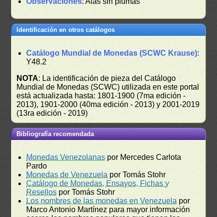
Observaciones
: Alas sin plumas
Identificación en otros catálogos
Catálogo Mundial de Monedas (SCWC Krause)
:
Y48.2
NOTA
: La identificación de pieza del Catálogo
Mundial de Monedas (SCWC) utilizada en este portal
está actualizada hasta: 1801-1900 (7ma edición -
2013), 1901-2000 (40ma edición - 2013) y 2001-2019
(13ra edición - 2019)
Bibliografía recomendada
Monedas Venezolanas
por Mercedes Carlota
Pardo
Monedas de Venezuela
por Tomás Stohr
Catálogo de Monedas, Ensayos, Fichas y
Resellos
por Tomás Stohr
Los nombres de las monedas en Venezuela
por
Marco Antonio Martínez para mayor información