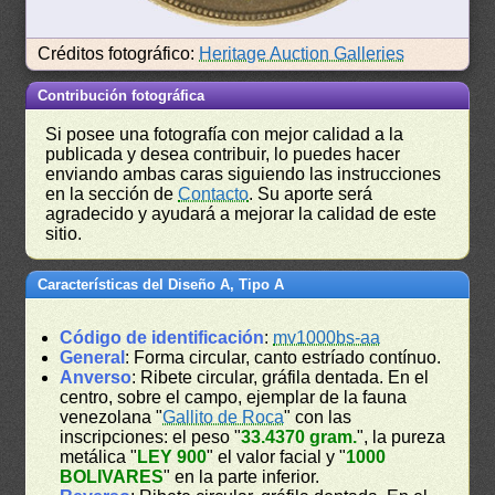
Créditos fotográfico:
Heritage Auction Galleries
Contribución fotográfica
Si posee una fotografía con mejor calidad a la
publicada y desea contribuir, lo puedes hacer
enviando ambas caras siguiendo las instrucciones
en la sección de
Contacto
. Su aporte será
agradecido y ayudará a mejorar la calidad de este
sitio.
Características del Diseño A, Tipo A
Código de identificación
:
mv1000bs-aa
General
: Forma circular, canto estríado contínuo.
Anverso
: Ribete circular, gráfila dentada. En el
centro, sobre el campo, ejemplar de la fauna
venezolana "
Gallito de Roca
" con las
inscripciones: el peso "
33.4370 gram.
", la pureza
metálica "
LEY 900
" el valor facial y "
1000
BOLIVARES
" en la parte inferior.