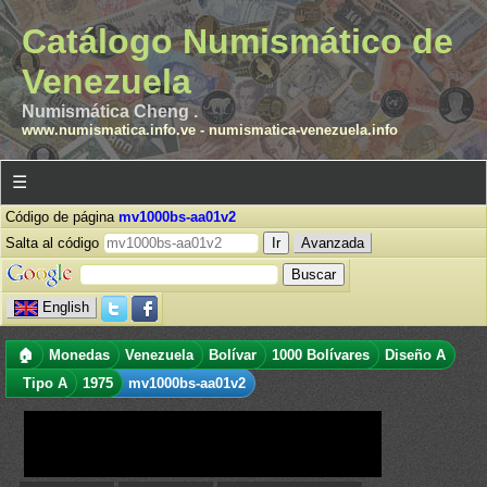
Catálogo Numismático de
Venezuela
Numismática Cheng .
www.numismatica.info.ve
-
numismatica-venezuela.info
☰
Código de página
mv1000bs-aa01v2
Salta al código
Avanzada
English
🏠
Monedas
Venezuela
Bolívar
1000 Bolívares
Diseño A
Tipo A
1975
mv1000bs-aa01v2