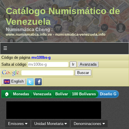
Catálogo Numismático de
Venezuela
Numismática Cheng .
www.numismatica.info.ve
-
numismatica-venezuela.info
☰
Código de página
mv100bs-g
Salta al código
Avanzada
English
🏠
Monedas
Venezuela
Bolívar
100 Bolívares
Diseño G
Emisores
Unidad Monetaria
Denominaciones