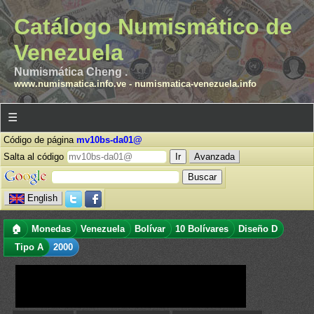
Catálogo Numismático de
Venezuela
Numismática Cheng .
www.numismatica.info.ve
-
numismatica-venezuela.info
☰
Código de página
mv10bs-da01@
Salta al código
Avanzada
English
🏠
Monedas
Venezuela
Bolívar
10 Bolívares
Diseño D
Tipo A
2000