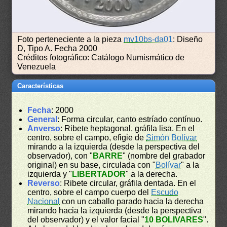
Foto perteneciente a la pieza
mv10bs-da01
: Diseño
D, Tipo A. Fecha 2000
Créditos fotográfico: Catálogo Numismático de
Venezuela
Características
Fecha
: 2000
General
: Forma circular, canto estríado contínuo.
Anverso
: Ribete heptagonal, gráfila lisa. En el
centro, sobre el campo, efigie de
Simón Bolívar
mirando a la izquierda (desde la perspectiva del
observador), con "
BARRE
" (nombre del grabador
original) en su base, circulada con "
Bolívar
" a la
izquierda y "
LIBERTADOR
" a la derecha.
Reverso
: Ribete circular, gráfila dentada. En el
centro, sobre el campo cuerpo del
Escudo
Nacional
con un caballo parado hacia la derecha
mirando hacia la izquierda (desde la perspectiva
del observador) y el valor facial "
10 BOLIVARES
".