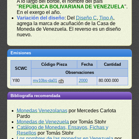
A lo largo del borde, el nombre del país
"
REPÚBLICA BOLIVARIANA DE VENEZUELA
".
En el exergo el año.
Variación del diseño
: Del
Diseño C
,
Tipo A
,
agrega la marca de acuñación de la Casa de
Moneda de Venezuela. El reverso es un diseño
nuevo.
Emisiones
Código Pieza
Fecha
Cantidad
SCWC
Observaciones
Y80
mv10bs-da01
2000
80.000.000
Bibliografía recomendada
Monedas Venezolanas
por Mercedes Carlota
Pardo
Monedas de Venezuela
por Tomás Stohr
Catálogo de Monedas, Ensayos, Fichas y
Resellos
por Tomás Stohr
Los nombres de las monedas en Venezuela
por