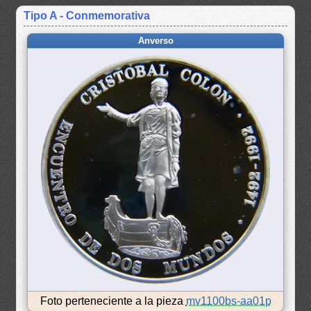
Tipo A - Conmemorativa
Anverso
Foto perteneciente a la pieza
mv1100bs-aa01p