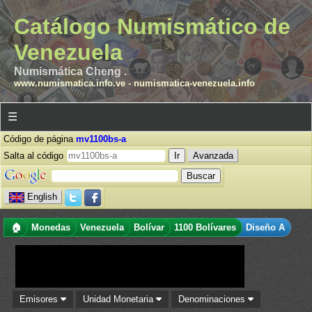
Catálogo Numismático de
Venezuela
Numismática Cheng .
www.numismatica.info.ve
-
numismatica-venezuela.info
☰
Código de página
mv1100bs-a
Salta al código
Avanzada
English
🏠
Monedas
Venezuela
Bolívar
1100 Bolívares
Diseño A
Emisores
Unidad Monetaria
Denominaciones