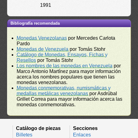
1991
Bibliografía recomendada
Monedas Venezolanas
por Mercedes Carlota
Pardo
Monedas de Venezuela
por Tomás Stohr
Catálogo de Monedas, Ensayos, Fichas y
Resellos
por Tomás Stohr
Los nombres de las monedas en Venezuela
por
Marco Antonio Martínez para mayor información
acerca los nombres populares que tienen las
monedas venezolanas.
Monedas conmemorativas, numismáticas y
medallas metálicas venezolanas
por Asdrúbal
Grillet Correa para mayor información acerca las
monedas conmemorativas.
Catálogo de piezas
Secciones
Billetes
Enlaces