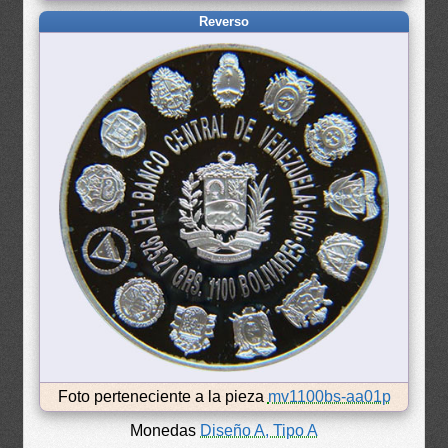
Reverso
Foto perteneciente a la pieza
mv1100bs-aa01p
Monedas
Diseño A, Tipo A