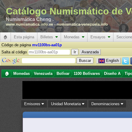
Catálogo Numismático de V
Numismática Cheng .
www.numismatica.info.ve
-
numismatica-venezuela.info
🏠
Esta página
Billetes
Monedas
Ensayos
Seccion
Código de página
mv1100bs-aa01p
Salta al código
Avanzada
English
🏠
Monedas
Venezuela
Bolívar
1100 Bolívares
Diseño A
Tip
Emisores
Unidad Monetaria
Denominaciones