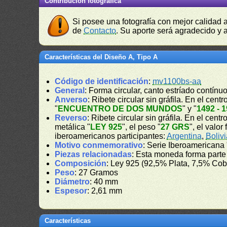
Contribución fotográfica
Si posee una fotografía con mejor calidad 
de
Contacto
. Su aporte será agradecido y a
Características del Diseño A, Tipo A
Código de identificación
:
mv1100bs-aa
General
: Forma circular, canto estríado contínuo
Anverso
: Ribete circular sin gráfila. En el ce
"
ENCUENTRO DE DOS MUNDOS
" y "
1492 - 
Reverso
: Ribete circular sin gráfila. En el cent
metálica "
LEY 925
", el peso "
27 GRS
", el valor 
iberoamericanos participantes:
Argentina
,
Boliv
Motivo conmemorativo
: Serie Iberoamericana 
Piezas relacionadas
: Esta moneda forma parte
Composición
: Ley 925 (92,5% Plata, 7,5% Cob
Peso
: 27 Gramos
Diámetro
: 40 mm
Espesor
: 2,61 mm
Características