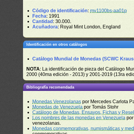
Código de identificación
:
mv1100bs-aa01p
Fecha
: 1991
Cantidad
: 30.000.
Acuñadora
: Royal Mint London, England
Identificación en otros catálogos
Catálogo Mundial de Monedas (SCWC Kraus
NOTA
: La identificación de pieza del Catálogo M
2000 (40ma edición - 2013) y 2001-2019 (13ra edic
Bibliografía recomendada
Monedas Venezolanas
por Mercedes Carlota P
Monedas de Venezuela
por Tomás Stohr
Catálogo de Monedas, Ensayos, Fichas y Resel
Los nombres de las monedas en Venezuela
por
venezolanas.
Monedas conmemorativas, numismáticas y meda
conmemorativas.