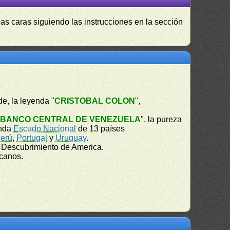
as caras siguiendo las instrucciones en la sección
rde, la leyenda "
CRISTOBAL COLON
",
"
BANCO CENTRAL DE VENEZUELA
", la pureza
enda
Escudo Nacional
de 13 países
erú
,
Portugal
y
Uruguay
.
l Descubrimiento de America.
icanos.