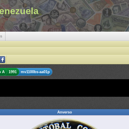
enezuela
es
o A
1991
mv1100bs-aa01p
Anverso