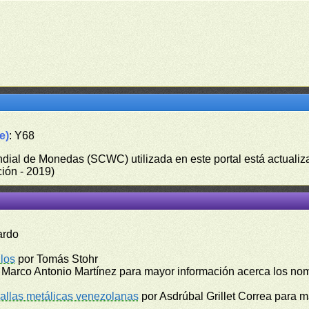
e)
: Y68
undial de Monedas (SCWC) utilizada en este portal está actuali
ión - 2019)
ardo
los
por Tomás Stohr
 Marco Antonio Martínez para mayor información acerca los no
llas metálicas venezolanas
por Asdrúbal Grillet Correa para 