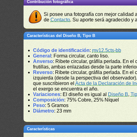
Contribución fotográfica
Si posee una fotografía con mejor calidad 
de
Contacto
. Su aporte será agradecido y a
Características del Diseño B, Tipo B
Código de identificación
:
mv12.5cts-bb
General
: Forma circular, canto liso.
Anverso
: Ribete circular, gráfila perlada. En el 
frutillas, ambas enlazadas desde la parte inferior
Reverso
: Ribete circular, gráfila perlada. En e
izquierda (desde la perspectiva del observador).
que suscribieron el
Acta de la Declaración de 
el exergo se encuentra el año.
Variaciones
: El diseño es igual al
Diseño B
,
Ti
Composición
: 75% Cobre, 25% Níquel
Peso
: 5 Gramos
Diámetro
: 23 mm
Características