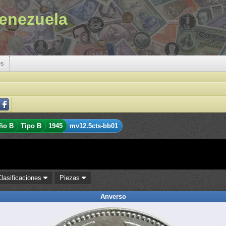
enezuela
es
ño B
Tipo B
1945
mv12.5cts-bb01
Clasificaciones
Piezas
Anverso