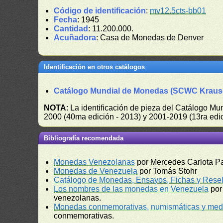
Código de identificación
:
mv12.5cts-bb01
Fecha
: 1945
Cantidad
: 11.200.000.
Acuñadora
: Casa de Monedas de Denver
Identificación en otros catálogos
Catálogo Mundial de Monedas (SCWC Kraus
NOTA
: La identificación de pieza del Catálogo M
2000 (40ma edición - 2013) y 2001-2019 (13ra edic
Bibliografía recomendada
Monedas Venezolanas
por Mercedes Carlota P
Monedas de Venezuela
por Tomás Stohr
Catálogo de Monedas, Ensayos, Fichas y Resel
Los nombres de las monedas en Venezuela
por
venezolanas.
Monedas conmemorativas, numismáticas y meda
conmemorativas.