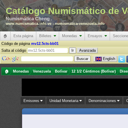
Catálogo Numismático de V
Numismática Cheng .
www.numismatica.info.ve
-
numismatica-venezuela.info
🏠
Esta página
Billetes
Monedas
Ensayos
Seccion
Código de página
mv12.5cts-bb01
Salta al código
Avanzada
English
🏠
Monedas
Venezuela
Bolívar
12 1/2 Céntimos (Bolívar)
Dise
Emisores
Unidad Monetaria
Denominaciones