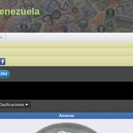
enezuela
es
1954
Clasificaciones
Anverso