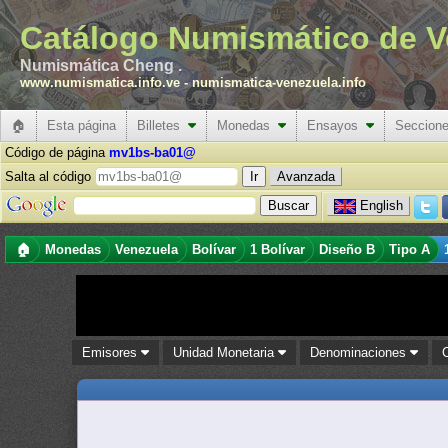
Catálogo Numismático de V
Numismática Cheng .
www.numismatica.info.ve
-
numismatica-venezuela.info
🏠
Esta página
Billetes
Monedas
Ensayos
Seccion
Código de página
mv1bs-ba01@
Salta al código
Avanzada
English
🏠
Monedas
Venezuela
Bolívar
1 Bolívar
Diseño B
Tipo A
Emisores
Unidad Monetaria
Denominaciones