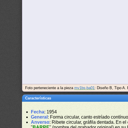
Foto perteneciente a la pieza
mv1bs-ba01
: Diseño B, Tipo A.
Características
Fecha
: 1954
General
: Forma circular, canto estríado contínuo
Anverso
: Ribete circular, gráfila dentada. En e
"
BARRE
" (nombre del grabador original) en su 