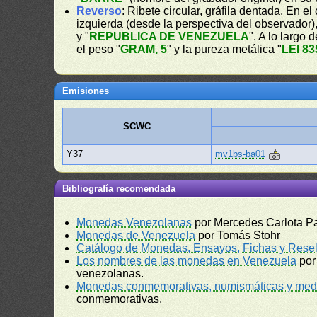
Reverso
: Ribete circular, gráfila dentada. En e
izquierda (desde la perspectiva del observador)
y "
REPUBLICA DE VENEZUELA
". A lo largo 
el peso "
GRAM, 5
" y la pureza metálica "
LEI 83
Emisiones
SCWC
Y37
mv1bs-ba01
Bibliografía recomendada
Monedas Venezolanas
por Mercedes Carlota P
Monedas de Venezuela
por Tomás Stohr
Catálogo de Monedas, Ensayos, Fichas y Resel
Los nombres de las monedas en Venezuela
por
venezolanas.
Monedas conmemorativas, numismáticas y meda
conmemorativas.