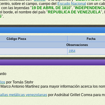
l centro, sobre el campo, cuerpo del
Escudo Nacional
con un cab
, con las leyendas "
19 DE ABRIL DE 1810
", "
INDEPENDENCI
del borde, el nombre del país "
REPUBLICA DE VENEZUELA
",
5
".
Código Pieza
Fecha
Observaciones
1954
ardo
los
por Tomás Stohr
 Marco Antonio Martínez para mayor información acerca los no
llas metálicas venezolanas
por Asdrúbal Grillet Correa para 