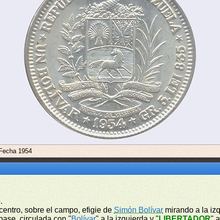
 Fecha 1954
.
l centro, sobre el campo, efigie de
Simón Bolívar
mirando a la izq
base, circulada con "
Bolívar
" a la izquierda y "
LIBERTADOR
" 