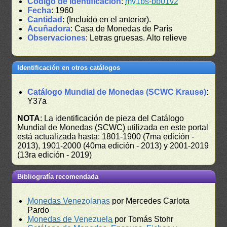
Código de identificación
:
mv1bs-bb01v2
Fecha
: 1960
Cantidad
: (Incluído en el anterior).
Acuñadora
: Casa de Monedas de París
Observaciones
: Letras gruesas. Alto relieve
Identificación en otros catálogos
Catálogo Mundial de Monedas (SCWC Krause)
:
Y37a
NOTA
: La identificación de pieza del Catálogo
Mundial de Monedas (SCWC) utilizada en este portal
está actualizada hasta: 1801-1900 (7ma edición -
2013), 1901-2000 (40ma edición - 2013) y 2001-2019
(13ra edición - 2019)
Bibliografía recomendada
Monedas Venezolanas
por Mercedes Carlota
Pardo
Monedas de Venezuela
por Tomás Stohr