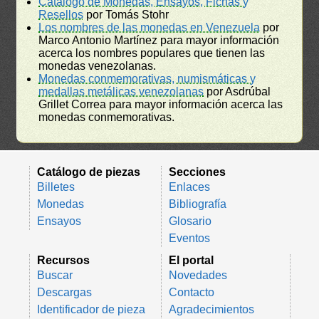
Catálogo de Monedas, Ensayos, Fichas y
Resellos
por Tomás Stohr
Los nombres de las monedas en Venezuela
por
Marco Antonio Martínez para mayor información
acerca los nombres populares que tienen las
monedas venezolanas.
Monedas conmemorativas, numismáticas y
medallas metálicas venezolanas
por Asdrúbal
Grillet Correa para mayor información acerca las
monedas conmemorativas.
Catálogo de piezas
Secciones
Billetes
Enlaces
Monedas
Bibliografía
Ensayos
Glosario
Eventos
Recursos
El portal
Buscar
Novedades
Descargas
Contacto
Identificador de pieza
Agradecimientos