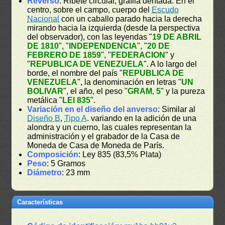
Reverso
: Ribete circular, gráfila dentada. En el
centro, sobre el campo, cuerpo del
Escudo
Nacional
con un caballo parado hacia la derecha
mirando hacia la izquierda (desde la perspectiva
del observador), con las leyendas "
19 DE ABRIL
DE 1810
", "
INDEPENDENCIA
", "
20 DE
FEBRERO DE 1859
", "
FEDERACION
" y
"
REPUBLICA DE VENEZUELA
". A lo largo del
borde, el nombre del país "
REPUBLICA DE
VENEZUELA
", la denominación en letras "
UN
BOLIVAR
", el año, el peso "
GRAM, 5
" y la pureza
metálica "
LEI 835
".
Variación en el diseño del anverso
: Similar al
Diseño B
,
Tipo A
. variando en la adición de una
alondra y un cuerno, las cuales representan la
administración y el grabador de la Casa de
Moneda de Casa de Moneda de París.
Composición
: Ley 835 (83,5% Plata)
Peso
: 5 Gramos
Diámetro
: 23 mm
Características