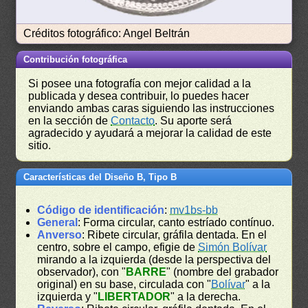
Créditos fotográfico: Angel Beltrán
Contribución fotográfica
Si posee una fotografía con mejor calidad a la
publicada y desea contribuir, lo puedes hacer
enviando ambas caras siguiendo las instrucciones
en la sección de
Contacto
. Su aporte será
agradecido y ayudará a mejorar la calidad de este
sitio.
Características del Diseño B, Tipo B
Código de identificación
:
mv1bs-bb
General
: Forma circular, canto estríado contínuo.
Anverso
: Ribete circular, gráfila dentada. En el
centro, sobre el campo, efigie de
Simón Bolívar
mirando a la izquierda (desde la perspectiva del
observador), con "
BARRE
" (nombre del grabador
original) en su base, circulada con "
Bolívar
" a la
izquierda y "
LIBERTADOR
" a la derecha.