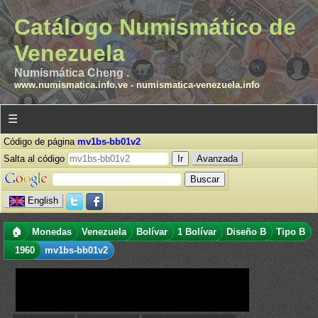
Catálogo Numismático de
Venezuela
Numismática Cheng .
www.numismatica.info.ve
-
numismatica-venezuela.info
☰
Código de página
mv1bs-bb01v2
Salta al código
Avanzada
English
🏠
Monedas
Venezuela
Bolívar
1 Bolívar
Diseño B
Tipo B
1960
mv1bs-bb01v2