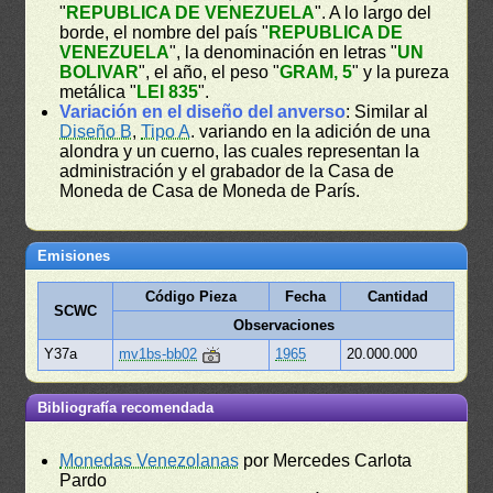
"
REPUBLICA DE VENEZUELA
". A lo largo del
borde, el nombre del país "
REPUBLICA DE
VENEZUELA
", la denominación en letras "
UN
BOLIVAR
", el año, el peso "
GRAM, 5
" y la pureza
metálica "
LEI 835
".
Variación en el diseño del anverso
: Similar al
Diseño B
,
Tipo A
. variando en la adición de una
alondra y un cuerno, las cuales representan la
administración y el grabador de la Casa de
Moneda de Casa de Moneda de París.
Emisiones
Código Pieza
Fecha
Cantidad
SCWC
Observaciones
Y37a
mv1bs-bb02
1965
20.000.000
Bibliografía recomendada
Monedas Venezolanas
por Mercedes Carlota
Pardo