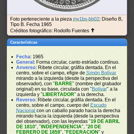
Foto perteneciente a la pieza
mv1bs-bb02
: Diseño B,
Tipo B. Fecha 1965
✝
Créditos fotográfico: Rodolfo Fuentes
Características
Fecha
: 1965
General
: Forma circular, canto estríado contínuo.
Anverso
: Ribete circular, gráfila dentada. En el
centro, sobre el campo, efigie de
Simón Bolívar
mirando a la izquierda (desde la perspectiva del
observador), con "
BARRE
" (nombre del grabador
original) en su base, circulada con "
Bolívar
" a la
izquierda y "
LIBERTADOR
" a la derecha.
Reverso
: Ribete circular, gráfila dentada. En el
centro, sobre el campo, cuerpo del
Escudo
Nacional
con un caballo parado hacia la derecha
mirando hacia la izquierda (desde la perspectiva
del observador), con las leyendas "
19 DE ABRIL
DE 1810
", "
INDEPENDENCIA
", "
20 DE
FEBRERO DE 1859
", "
FEDERACION
" y