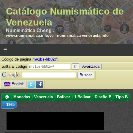
Catálogo Numismático de
Venezuela
Numismática Cheng .
www.numismatica.info.ve
-
numismatica-venezuela.info
☰
Código de página
mv1bs-bb02@
Salta al código
Avanzada
English
🏠
Monedas
Venezuela
Bolívar
1 Bolívar
Diseño B
Tipo B
1965