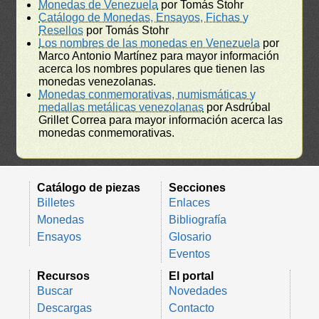
Monedas de Venezuela
por Tomás Stohr
Catálogo de Monedas, Ensayos, Fichas y
Resellos
por Tomás Stohr
Los nombres de las monedas en Venezuela
por
Marco Antonio Martínez para mayor información
acerca los nombres populares que tienen las
monedas venezolanas.
Monedas conmemorativas, numismáticas y
medallas metálicas venezolanas
por Asdrúbal
Grillet Correa para mayor información acerca las
monedas conmemorativas.
Catálogo de piezas
Secciones
Billetes
Enlaces
Monedas
Bibliografía
Ensayos
Glosario
Eventos
Recursos
El portal
Buscar
Novedades
Descargas
Contacto