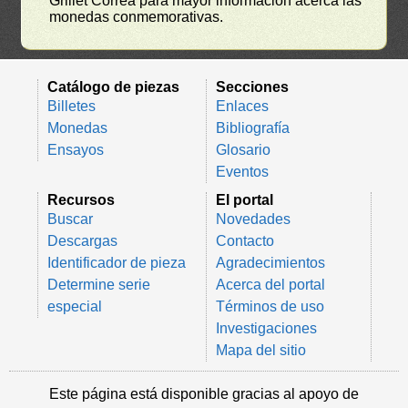
Grillet Correa para mayor información acerca las
monedas conmemorativas.
Catálogo de piezas
Secciones
Billetes
Enlaces
Monedas
Bibliografía
Ensayos
Glosario
Eventos
Recursos
El portal
Buscar
Novedades
Descargas
Contacto
Identificador de pieza
Agradecimientos
Determine serie
Acerca del portal
especial
Términos de uso
Investigaciones
Mapa del sitio
Este página está disponible gracias al apoyo de