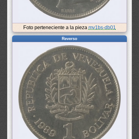
Foto perteneciente a la pieza
mv1bs-db01
Reverso