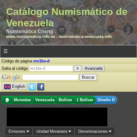
Catálogo Numismático de
Venezuela
Numismática Cheng .
www.numismatica.info.ve
-
numismatica-venezuela.info
☰
Código de página
mv1bs-d
Salta al código
Avanzada
English
🏠
Monedas
Venezuela
Bolívar
1 Bolívar
Diseño D
Emisores
Unidad Monetaria
Denominaciones