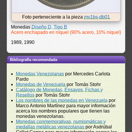
Foto perteneciente a la pieza
mv1bs-db01
Monedas
Diseño D, Tipo B
Acero enchapado en níquel (90% acero, 10% níquel)
1989, 1990
Bibliografía recomendada
Monedas Venezolanas
por Mercedes Carlota
Pardo
Monedas de Venezuela
por Tomás Stohr
Catálogo de Monedas, Ensayos, Fichas y
Resellos
por Tomás Stohr
Los nombres de las monedas en Venezuela
por
Marco Antonio Martínez para mayor información
acerca los nombres populares que tienen las
monedas venezolanas.
Monedas conmemorativas, numismáticas y
medallas metálicas venezolanas
por Asdrúbal