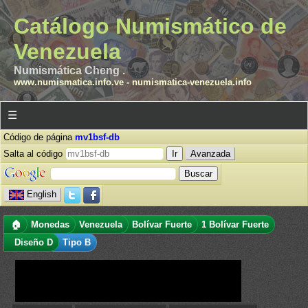
Catálogo Numismático de
Venezuela
Numismática Cheng .
www.numismatica.info.ve
-
numismatica-venezuela.info
☰
Código de página
mv1bsf-db
Salta al código
Avanzada
English
🏠
Monedas
Venezuela
Bolívar Fuerte
1 Bolívar Fuerte
Diseño D
Tipo B