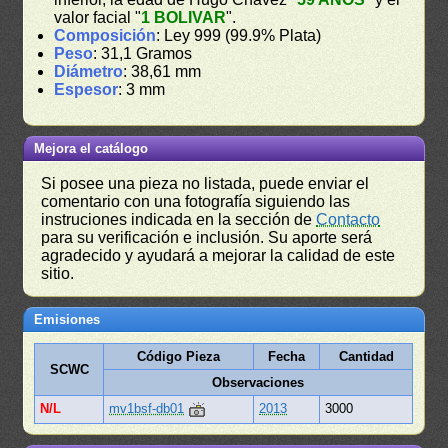
valor facial "
1 BOLIVAR
".
Composición
: Ley 999 (99.9% Plata)
Peso
: 31,1 Gramos
Diámetro
: 38,61 mm
Espesor
: 3 mm
Mejora el catálogo
Si posee una pieza no listada, puede enviar el
comentario con una fotografía siguiendo las
instruciones indicada en la sección de
Contacto
para su verificación e inclusión. Su aporte será
agradecido y ayudará a mejorar la calidad de este
sitio.
Emisiones
Código Pieza
Fecha
Cantidad
SCWC
Observaciones
N/L
mv1bsf-db01
2013
3000