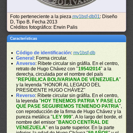
Foto perteneciente a la pieza
mv1bsf-db01
: Diseño
D, Tipo B. Fecha 2013
Créditos fotográfico: Erwin Palis
Características
Código de identificación
:
mv1bsf-db
General
: Forma circular.
Anverso
: Ribete circular sin gráfila. En el centro,
retrato de Hugo Chávez con "
1954/2014
" a la
derecha, circulada por el nombre del país
"
REPÚBLICA BOLIVARIANA DE VENEZUELA
"
y la leyenda "HONOR AL LEGADO DEL
PRESIDENTE HUGO CHÁVEZ"
Reverso
: Ribete circular sin gráfila. En el centro,
la leyenda "
HOY TENEMOS PATRIA Y PASE LO
QUE PASE SEGUIREMOS TENIENDO PATRIA
",
con reproducción de la firma de Hugo Chávez y la
pureza metálica "
LEY 999
". A lo largo del borde, el
nombre del emisor "
BANCO CENTRAL DE
VENEZUELA
" en la parte superior. En la parte
inferior, la edad de Hugo Chávez "
59 AÑOS
" y el