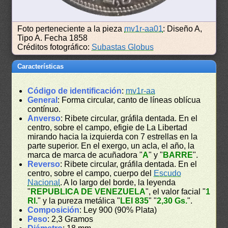
Foto perteneciente a la pieza
mv1r-aa01
: Diseño A,
Tipo A. Fecha 1858
Créditos fotográfico:
Subastas Globus
Características
Código de identificación
:
mv1r-aa
General
: Forma circular, canto de líneas oblícua
contínuo.
Anverso
: Ribete circular, gráfila dentada. En el
centro, sobre el campo, efigie de La Libertad
mirando hacia la izquierda con 7 estrellas en la
parte superior. En el exergo, un acla, el año, la
marca de marca de acuñadora "
A
" y "
BARRE
".
Reverso
: Ribete circular, gráfila dentada. En el
centro, sobre el campo, cuerpo del
Escudo
Nacional
. A lo largo del borde, la leyenda
"
REPUBLICA DE VENEZUELA
", el valor facial "
1
Rl.
" y la pureza metálica "
LEI 835
" "
2,30 Gs.
".
Composición
: Ley 900 (90% Plata)
Peso
: 2,3 Gramos