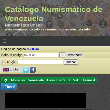
Catálogo Numismático de
Venezuela
Numismática Cheng .
www.numismatica.info.ve
-
numismatica-venezuela.info
☰
Código de página
mv1r-aa
Salta al código
Avanzada
English
🏠
Monedas
Venezuela
Peso Fuerte
1 Real
Diseño A
Tipo A