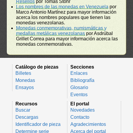
Resellos
por Tomás Stohr
Los nombres de las monedas en Venezuela
por
Marco Antonio Martínez para mayor información
acerca los nombres populares que tienen las
monedas venezolanas.
Monedas conmemorativas, numismáticas y
medallas metálicas venezolanas
por Asdrúbal
Grillet Correa para mayor información acerca las
monedas conmemorativas.
Catálogo de piezas
Secciones
Billetes
Enlaces
Monedas
Bibliografía
Ensayos
Glosario
Eventos
Recursos
El portal
Buscar
Novedades
Descargas
Contacto
Identificador de pieza
Agradecimientos
Determine serie
Acerca del portal