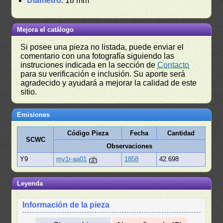
Diámetro
: 18 mm
Mejora el catálogo
Si posee una pieza no listada, puede enviar el
comentario con una fotografía siguiendo las
instruciones indicada en la sección de
Contacto
para su verificación e inclusión. Su aporte será
agradecido y ayudará a mejorar la calidad de este
sitio.
Emisiones
Código Pieza
Fecha
Cantidad
SCWC
Observaciones
Y9
mv1r-aa01
1858
42.698
Leyenda
Información de la pieza