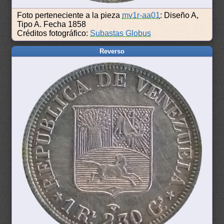
Foto perteneciente a la pieza
mv1r-aa01
: Diseño A,
Tipo A. Fecha 1858
Créditos fotográfico:
Subastas Globus
Reverso