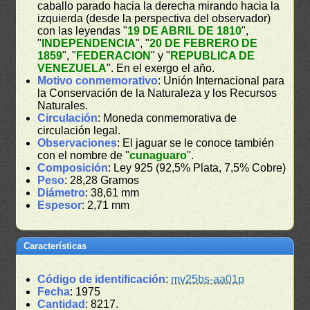
caballo parado hacia la derecha mirando hacia la
izquierda (desde la perspectiva del observador)
con las leyendas "
19 DE ABRIL DE 1810
",
"
INDEPENDENCIA
", "
20 DE FEBRERO DE
1859
", "
FEDERACION
" y "
REPUBLICA DE
VENEZUELA
". En el exergo el año.
Motivo conmemorativo
: Unión Internacional para
la Conservación de la Naturaleza y los Recursos
Naturales.
Circulación
: Moneda conmemorativa de
circulación legal.
Observaciones
: El jaguar se le conoce también
con el nombre de "
cunaguaro
".
Composición
: Ley 925 (92,5% Plata, 7,5% Cobre)
Peso
: 28,28 Gramos
Diámetro
: 38,61 mm
Espesor
: 2,71 mm
Características
Código de identificación
:
mv25bs-aa01p
Fecha
: 1975
Cantidad
: 8217.