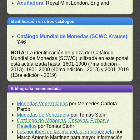
Acuñadora
: Royal Mint London, England
Identificación en otros catálogos
Catálogo Mundial de Monedas (SCWC Krause)
:
Y46
NOTA
: La identificación de pieza del Catálogo
Mundial de Monedas (SCWC) utilizada en este portal
está actualizada hasta: 1801-1900 (7ma edición -
2013), 1901-2000 (40ma edición - 2013) y 2001-2019
(13ra edición - 2019)
Bibliografía recomendada
Monedas Venezolanas
por Mercedes Carlota
Pardo
Monedas de Venezuela
por Tomás Stohr
Catálogo de Monedas, Ensayos, Fichas y
Resellos
por Tomás Stohr
Los nombres de las monedas en Venezuela
por
Marco Antonio Martínez para mayor información