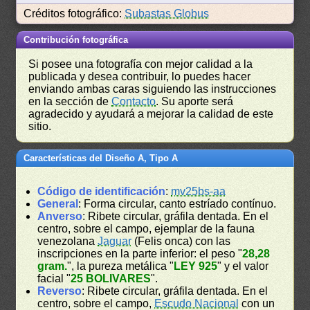
Créditos fotográfico:
Subastas Globus
Contribución fotográfica
Si posee una fotografía con mejor calidad a la
publicada y desea contribuir, lo puedes hacer
enviando ambas caras siguiendo las instrucciones
en la sección de
Contacto
. Su aporte será
agradecido y ayudará a mejorar la calidad de este
sitio.
Características del Diseño A, Tipo A
Código de identificación
:
mv25bs-aa
General
: Forma circular, canto estríado contínuo.
Anverso
: Ribete circular, gráfila dentada. En el
centro, sobre el campo, ejemplar de la fauna
venezolana
Jaguar
(Felis onca) con las
inscripciones en la parte inferior: el peso "
28,28
gram.
", la pureza metálica "
LEY 925
" y el valor
facial "
25 BOLIVARES
".
Reverso
: Ribete circular, gráfila dentada. En el
centro, sobre el campo,
Escudo Nacional
con un