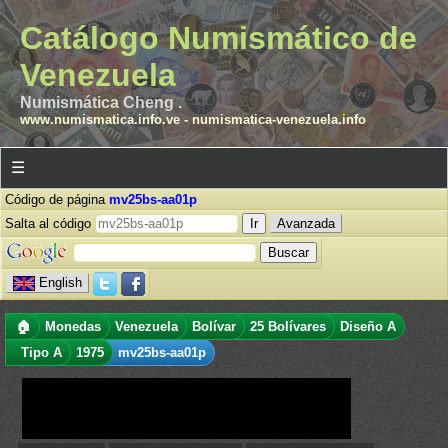
Catálogo Numismático de
Venezuela
Numismática Cheng .
www.numismatica.info.ve
-
numismatica-venezuela.info
☰
Código de página
mv25bs-aa01p
Salta al código
Avanzada
English
🏠
Monedas
Venezuela
Bolívar
25 Bolívares
Diseño A
Tipo A
1975
mv25bs-aa01p