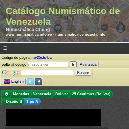
Catálogo Numismático de
Venezuela
Numismática Cheng .
www.numismatica.info.ve
-
numismatica-venezuela.info
☰
Código de página
mv25cts-ba
Salta al código
Avanzada
English
🏠
Monedas
Venezuela
Bolívar
25 Céntimos (Bolívar)
Diseño B
Tipo A