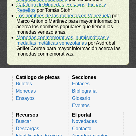
Catálogo de Monedas, Ensayos, Fichas y
Resellos
por Tomás Stohr
Los nombres de las monedas en Venezuela
por
Marco Antonio Martínez para mayor información
acerca los nombres populares que tienen las
monedas venezolanas.
Monedas conmemorativas, numismáticas y
medallas metálicas venezolanas
por Asdrúbal
Grillet Correa para mayor información acerca las
monedas conmemorativas.
Catálogo de piezas
Secciones
Billetes
Enlaces
Monedas
Bibliografía
Ensayos
Glosario
Eventos
Recursos
El portal
Buscar
Novedades
Descargas
Contacto
Identificador de pieza
Agradecimientos