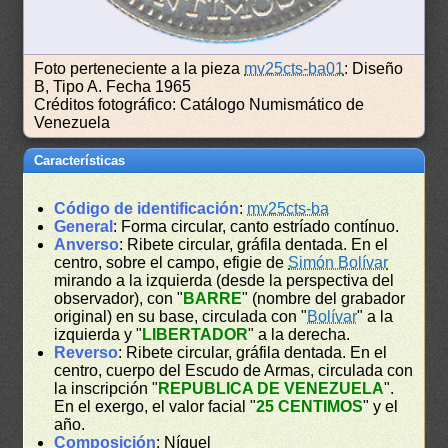
Foto perteneciente a la pieza
mv25cts-ba01
: Diseño
B, Tipo A. Fecha 1965
Créditos fotográfico: Catálogo Numismático de
Venezuela
Características
Código de identificación
:
mv25cts-ba
General
: Forma circular, canto estríado contínuo.
Anverso
: Ribete circular, gráfila dentada. En el
centro, sobre el campo, efigie de
Simón Bolívar
mirando a la izquierda (desde la perspectiva del
observador), con "
BARRE
" (nombre del grabador
original) en su base, circulada con "
Bolívar
" a la
izquierda y "
LIBERTADOR
" a la derecha.
Reverso
: Ribete circular, gráfila dentada. En el
centro, cuerpo del Escudo de Armas, circulada con
la inscripción "
REPUBLICA DE VENEZUELA
".
En el exergo, el valor facial "
25 CENTIMOS
" y el
año.
Composición
: Níquel