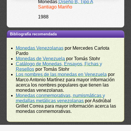
Monedas
Diseño B, Tipo A
Santiago Mariño
1988
Bibliografía recomendada
Monedas Venezolanas
por Mercedes Carlota
Pardo
Monedas de Venezuela
por Tomás Stohr
Catálogo de Monedas, Ensayos, Fichas y
Resellos
por Tomás Stohr
Los nombres de las monedas en Venezuela
por
Marco Antonio Martínez para mayor información
acerca los nombres populares que tienen las
monedas venezolanas.
Monedas conmemorativas, numismáticas y
medallas metálicas venezolanas
por Asdrúbal
Grillet Correa para mayor información acerca las
monedas conmemorativas.