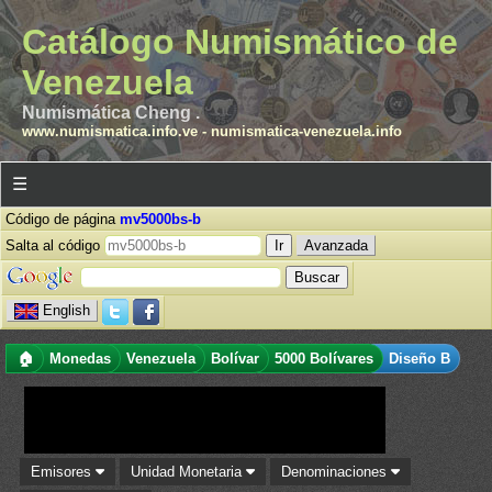
Catálogo Numismático de
Venezuela
Numismática Cheng .
www.numismatica.info.ve
-
numismatica-venezuela.info
☰
Código de página
mv5000bs-b
Salta al código
Avanzada
English
🏠
Monedas
Venezuela
Bolívar
5000 Bolívares
Diseño B
Emisores
Unidad Monetaria
Denominaciones