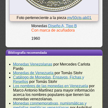
Foto perteneciente a la pieza
mv50cts-ab01
Monedas
Diseño A, Tipo B
Con marca de acuñadora
1960
Bibliografía recomendada
Monedas Venezolanas
por Mercedes Carlota
Pardo
Monedas de Venezuela
por Tomás Stohr
Catálogo de Monedas, Ensayos, Fichas y
Resellos
por Tomás Stohr
Los nombres de las monedas en Venezuela
por
Marco Antonio Martínez para mayor información
acerca los nombres populares que tienen las
monedas venezolanas.
Monedas conmemorativas, numismáticas y
medallas metálicas venezolanas
por Asdrúbal