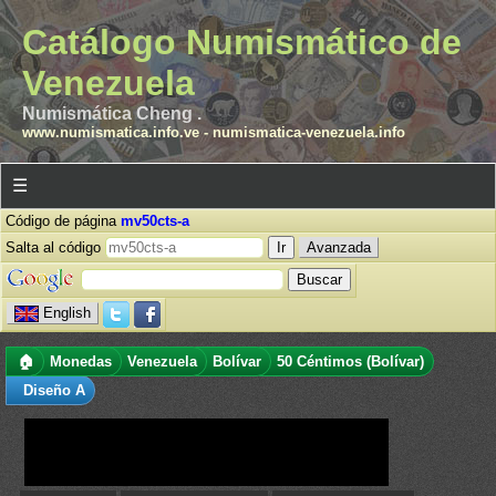
Catálogo Numismático de
Venezuela
Numismática Cheng .
www.numismatica.info.ve
-
numismatica-venezuela.info
☰
Código de página
mv50cts-a
Salta al código
Avanzada
English
🏠
Monedas
Venezuela
Bolívar
50 Céntimos (Bolívar)
Diseño A