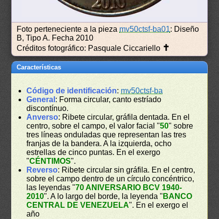
Foto perteneciente a la pieza
mv50ctsf-ba01
: Diseño
B, Tipo A. Fecha 2010
✝
Créditos fotográfico: Pasquale Ciccariello
Características
Código de identificación
:
mv50ctsf-ba
General
: Forma circular, canto estríado
discontínuo.
Anverso
: Ribete circular, gráfila dentada. En el
centro, sobre el campo, el valor facial "
50
" sobre
tres líneas onduladas que representan las tres
franjas de la bandera. A la izquierda, ocho
estrellas de cinco puntas. En el exergo
"
CÉNTIMOS
".
Reverso
: Ribete circular sin gráfila. En el centro,
sobre el campo dentro de un círculo concéntrico,
las leyendas "
70 ANIVERSARIO BCV 1940-
2010
". A lo largo del borde, la leyenda "
BANCO
CENTRAL DE VENEZUELA
". En el exergo el
año