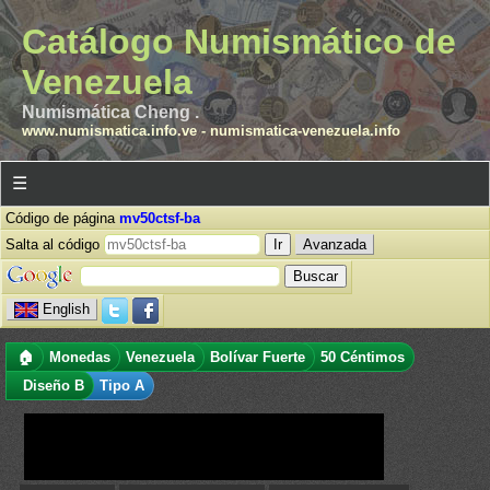
Catálogo Numismático de
Venezuela
Numismática Cheng .
www.numismatica.info.ve
-
numismatica-venezuela.info
☰
Código de página
mv50ctsf-ba
Salta al código
Avanzada
English
🏠
Monedas
Venezuela
Bolívar Fuerte
50 Céntimos
Diseño B
Tipo A