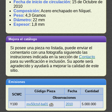
Fecha de inicio de circulación
: 15 de Octubre de
2010
Composición
: Acero enchapado en Níquel.
Peso
: 4,3 Gramos
Diámetro
: 22 mm
Espesor
: 1,8 mm
Mejora el catálogo
Si posee una pieza no listada, puede enviar el
comentario con una fotografía siguiendo las
instruciones indicada en la sección de
Contacto
para su verificación e inclusión. Su aporte será
agradecido y ayudará a mejorar la calidad de este
sitio.
Emisiones
Código Pieza
Fecha
Cantidad
SCWC
Observaciones
Y100
mv50ctsf-ba01
2010
5.000.000