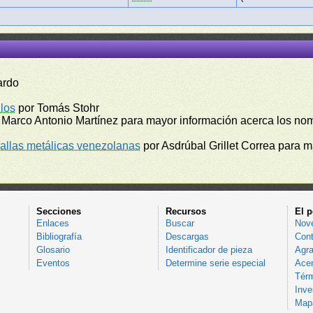
ardo
los
por Tomás Stohr
 Marco Antonio Martínez para mayor información acerca los no
llas metálicas venezolanas
por Asdrúbal Grillet Correa para 
Secciones
Recursos
El p
Enlaces
Buscar
Nov
Bibliografía
Descargas
Cont
Glosario
Identificador de pieza
Agra
Eventos
Determine serie especial
Acer
Térm
Inve
Mapa