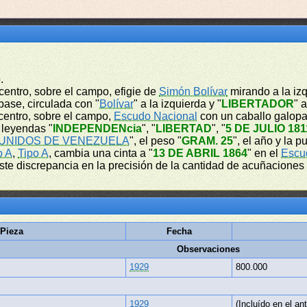
.
l centro, sobre el campo, efigie de
Simón Bolívar
mirando a la izq
base, circulada con "
Bolívar
" a la izquierda y "
LIBERTADOR
" 
l centro, sobre el campo,
Escudo Nacional
con un caballo galopa
 leyendas "
INDEPENDENcia
", "
LIBERTAD
", "
5 DE JULIO 181
UNIDOS DE VENEZUELA
", el peso "
GRAM. 25
", el año y la p
o A
,
Tipo A
, cambia una cinta a "
13 DE ABRIL 1864
" en el
Escu
iste discrepancia en la precisión de la cantidad de acuñaciones
Pieza
Fecha
Observaciones
1929
800.000
1929
(Incluído en el ant