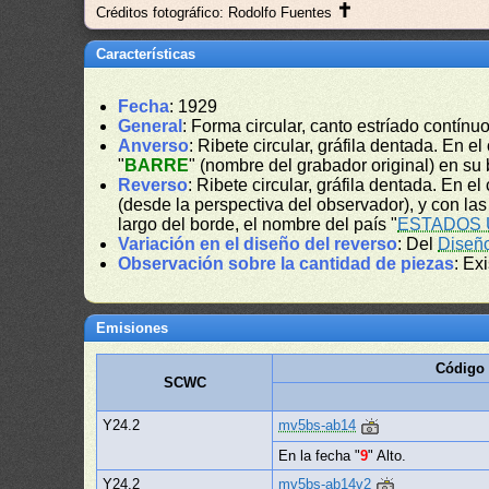
✝
Créditos fotográfico: Rodolfo Fuentes
Características
Fecha
: 1929
General
: Forma circular, canto estríado contínuo
Anverso
: Ribete circular, gráfila dentada. En e
"
BARRE
" (nombre del grabador original) en su 
Reverso
: Ribete circular, gráfila dentada. En e
(desde la perspectiva del observador), y con las
largo del borde, el nombre del país "
ESTADOS 
Variación en el diseño del reverso
: Del
Diseñ
Observación sobre la cantidad de piezas
: Ex
Emisiones
Código 
SCWC
Y24.2
mv5bs-ab14
En la fecha "
9
" Alto.
Y24.2
mv5bs-ab14v2