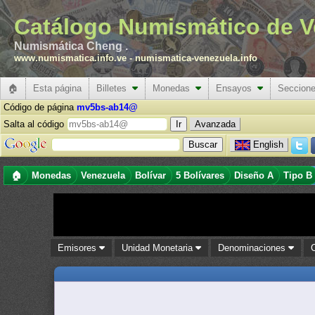
Catálogo Numismático de V
Numismática Cheng .
www.numismatica.info.ve
-
numismatica-venezuela.info
🏠
Esta página
Billetes
Monedas
Ensayos
Seccion
Código de página
mv5bs-ab14@
Salta al código
Avanzada
English
🏠
Monedas
Venezuela
Bolívar
5 Bolívares
Diseño A
Tipo B
Emisores
Unidad Monetaria
Denominaciones