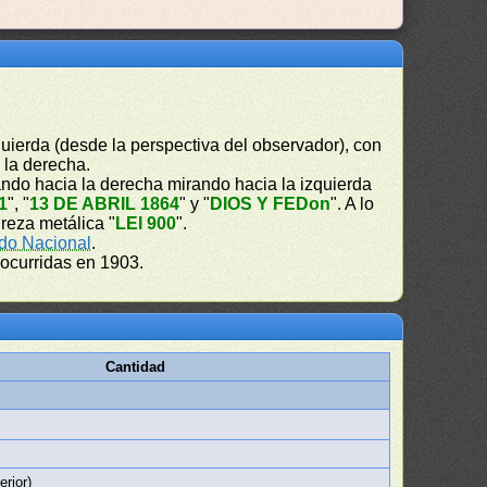
uierda (desde la perspectiva del observador), con
a la derecha.
ndo hacia la derecha mirando hacia la izquierda
1
", "
13 DE ABRIL 1864
" y "
DIOS Y FEDon
". A lo
ureza metálica "
LEI 900
".
do Nacional
.
 ocurridas en 1903.
Cantidad
erior)