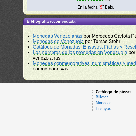
En la fecha "
9
" Bajo.
Bibliografía recomendada
Monedas Venezolanas
por Mercedes Carlota P
Monedas de Venezuela
por Tomás Stohr
Catálogo de Monedas, Ensayos, Fichas y Resel
Los nombres de las monedas en Venezuela
por
venezolanas.
Monedas conmemorativas, numismáticas y meda
conmemorativas.
Catálogo de piezas
Billetes
Monedas
Ensayos