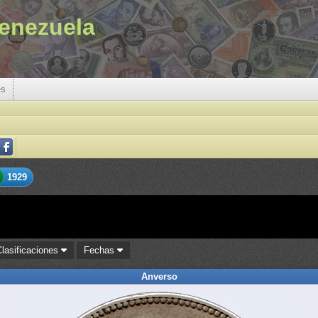
enezuela
es
1929
Clasificaciones
Fechas
Anverso