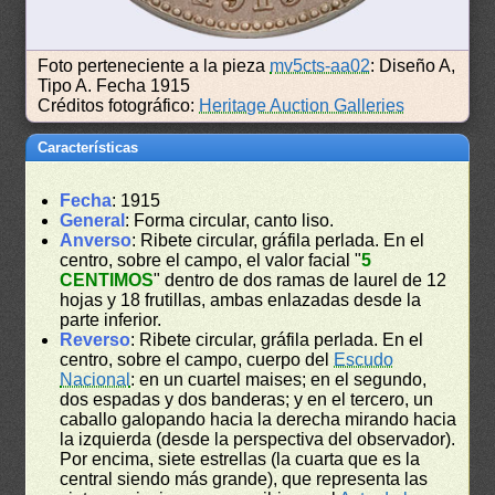
Foto perteneciente a la pieza
mv5cts-aa02
: Diseño A,
Tipo A. Fecha 1915
Créditos fotográfico:
Heritage Auction Galleries
Características
Fecha
: 1915
General
: Forma circular, canto liso.
Anverso
: Ribete circular, gráfila perlada. En el
centro, sobre el campo, el valor facial "
5
CENTIMOS
" dentro de dos ramas de laurel de 12
hojas y 18 frutillas, ambas enlazadas desde la
parte inferior.
Reverso
: Ribete circular, gráfila perlada. En el
centro, sobre el campo, cuerpo del
Escudo
Nacional
: en un cuartel maises; en el segundo,
dos espadas y dos banderas; y en el tercero, un
caballo galopando hacia la derecha mirando hacia
la izquierda (desde la perspectiva del observador).
Por encima, siete estrellas (la cuarta que es la
central siendo más grande), que representa las