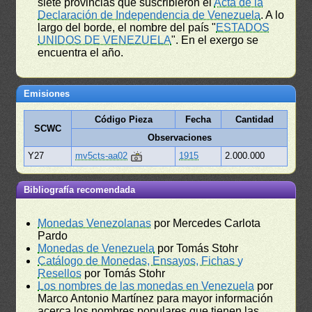
siete provincias que suscribieron el
Acta de la
Declaración de Independencia de Venezuela
. A lo
largo del borde, el nombre del país "
ESTADOS
UNIDOS DE VENEZUELA
". En el exergo se
encuentra el año.
Emisiones
Código Pieza
Fecha
Cantidad
SCWC
Observaciones
Y27
mv5cts-aa02
1915
2.000.000
Bibliografía recomendada
Monedas Venezolanas
por Mercedes Carlota
Pardo
Monedas de Venezuela
por Tomás Stohr
Catálogo de Monedas, Ensayos, Fichas y
Resellos
por Tomás Stohr
Los nombres de las monedas en Venezuela
por
Marco Antonio Martínez para mayor información
acerca los nombres populares que tienen las