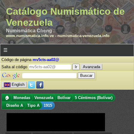
Catálogo Numismático de
Venezuela
Numismática Cheng .
www.numismatica.info.ve
-
numismatica-venezuela.info
☰
Código de página
mv5cts-aa02@
Salta al código
Avanzada
English
🏠
Monedas
Venezuela
Bolívar
5 Céntimos (Bolívar)
Diseño A
Tipo A
1915