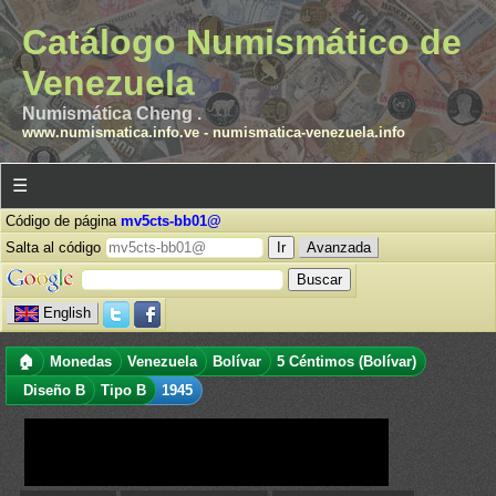
Catálogo Numismático de
Venezuela
Numismática Cheng .
www.numismatica.info.ve
-
numismatica-venezuela.info
☰
Código de página
mv5cts-bb01@
Salta al código
Avanzada
English
🏠
Monedas
Venezuela
Bolívar
5 Céntimos (Bolívar)
Diseño B
Tipo B
1945