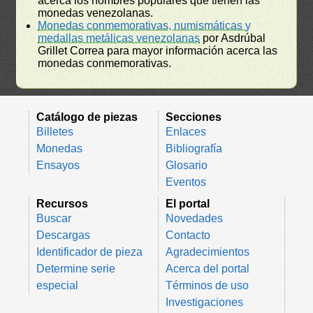
acerca los nombres populares que tienen las
monedas venezolanas.
Monedas conmemorativas, numismáticas y
medallas metálicas venezolanas
por Asdrúbal
Grillet Correa para mayor información acerca las
monedas conmemorativas.
Catálogo de piezas
Secciones
Billetes
Enlaces
Monedas
Bibliografía
Ensayos
Glosario
Eventos
Recursos
El portal
Buscar
Novedades
Descargas
Contacto
Identificador de pieza
Agradecimientos
Determine serie
Acerca del portal
especial
Términos de uso
Investigaciones