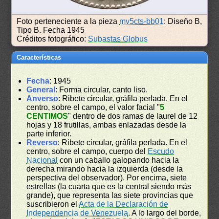
Foto perteneciente a la pieza
mv5cts-bb01
: Diseño B,
Tipo B. Fecha 1945
Créditos fotográfico:
Subastas Globus
Características
Fecha
: 1945
General
: Forma circular, canto liso.
Anverso
: Ribete circular, gráfila perlada. En el
centro, sobre el campo, el valor facial "
5
CENTIMOS
" dentro de dos ramas de laurel de 12
hojas y 18 frutillas, ambas enlazadas desde la
parte inferior.
Reverso
: Ribete circular, gráfila perlada. En el
centro, sobre el campo, cuerpo del
Escudo
Nacional
con un caballo galopando hacia la
derecha mirando hacia la izquierda (desde la
perspectiva del observador). Por encima, siete
estrellas (la cuarta que es la central siendo más
grande), que representa las siete provincias que
suscribieron el
Acta de la Declaración de
Independencia de Venezuela
. A lo largo del borde,