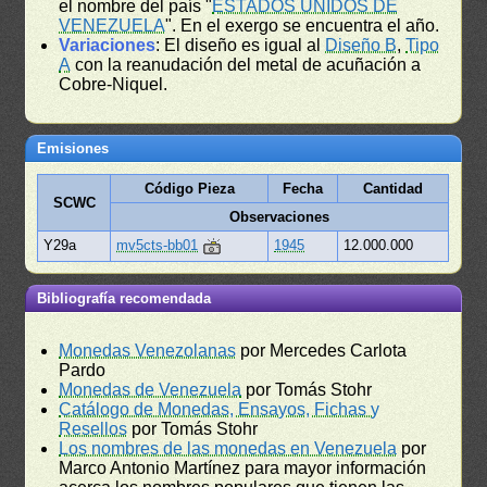
el nombre del país "
ESTADOS UNIDOS DE
VENEZUELA
". En el exergo se encuentra el año.
Variaciones
: El diseño es igual al
Diseño B
,
Tipo
A
con la reanudación del metal de acuñación a
Cobre-Niquel.
Emisiones
Código Pieza
Fecha
Cantidad
SCWC
Observaciones
Y29a
mv5cts-bb01
1945
12.000.000
Bibliografía recomendada
Monedas Venezolanas
por Mercedes Carlota
Pardo
Monedas de Venezuela
por Tomás Stohr
Catálogo de Monedas, Ensayos, Fichas y
Resellos
por Tomás Stohr
Los nombres de las monedas en Venezuela
por
Marco Antonio Martínez para mayor información