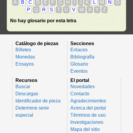
A
B
C
D
E
F
G
H
I
J
K
L
M
N
O
P
Q
R
S
T
U
V
W
X
Y
Z
No hay glosario por esta letra
Catálogo de piezas
Secciones
Billetes
Enlaces
Monedas
Bibliografía
Ensayos
Glosario
Eventos
Recursos
El portal
Buscar
Novedades
Descargas
Contacto
Identificador de pieza
Agradecimientos
Determine serie
Acerca del portal
especial
Términos de uso
Investigaciones
Mapa del sitio