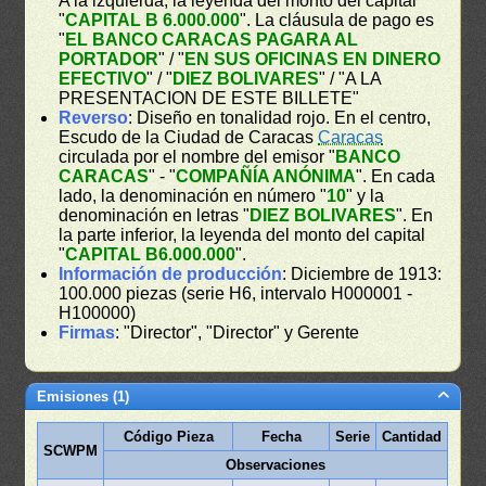
A la izquierda, la leyenda del monto del capital
"
CAPITAL B 6.000.000
". La cláusula de pago es
"
EL BANCO CARACAS PAGARA AL
PORTADOR
" / "
EN SUS OFICINAS EN DINERO
EFECTIVO
" / "
DIEZ BOLIVARES
" / "A LA
PRESENTACION DE ESTE BILLETE"
Reverso
: Diseño en tonalidad rojo. En el centro,
Escudo de la Ciudad de Caracas
Caracas
circulada por el nombre del emisor "
BANCO
CARACAS
" - "
COMPAÑÍA ANÓNIMA
". En cada
lado, la denominación en número "
10
" y la
denominación en letras "
DIEZ BOLIVARES
". En
la parte inferior, la leyenda del monto del capital
"
CAPITAL B6.000.000
".
Información de producción
: Diciembre de 1913:
100.000 piezas (serie H6, intervalo H000001 -
H100000)
Firmas
: "Director", "Director" y Gerente
Emisiones (1)
Código Pieza
Fecha
Serie
Cantidad
SCWPM
Observaciones