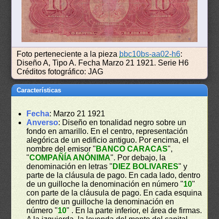
Foto perteneciente a la pieza
bbc10bs-aa02-h6
:
Diseño A, Tipo A. Fecha Marzo 21 1921. Serie H6
Créditos fotográfico: JAG
Características
Fecha
: Marzo 21 1921
Anverso
: Diseño en tonalidad negro sobre un
fondo en amarillo. En el centro, representación
alegórica de un edificio antiguo. Por encima, el
nombre del emisor "
BANCO CARACAS
",
"
COMPAÑÍA ANÓNIMA
". Por debajo, la
denominación en letras "
DIEZ BOLIVARES
" y
parte de la cláusula de pago. En cada lado, dentro
de un guilloche la denominación en número "
10
"
con parte de la cláusula de pago. En cada esquina
dentro de un guilloche la denominación en
número "
10
" . En la parte inferior, el área de firmas.