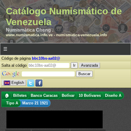
Catálogo Numismático de
Venezuela
Numismática Cheng .
www.numismatica.info.ve
-
numismatica-venezuela.info
☰
Código de página
bbc10bs-aa02@
Salta al código
Avanzada
English
🏠
Billetes
Banco Caracas
Bolívar
10 Bolívares
Diseño A
Tipo A
Marzo 21 1921