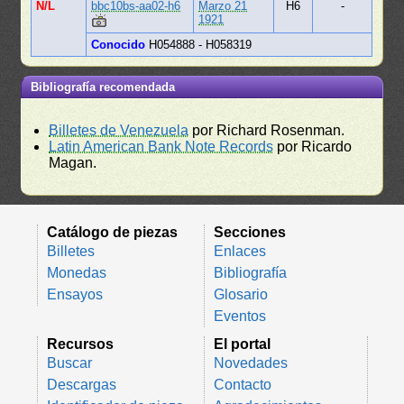
N/L
bbc10bs-aa02-h6
Marzo 21
H6
-
1921
Conocido
H054888 - H058319
Bibliografía recomendada
Billetes de Venezuela
por Richard Rosenman.
Latin American Bank Note Records
por Ricardo
Magan.
Catálogo de piezas
Secciones
Billetes
Enlaces
Monedas
Bibliografía
Ensayos
Glosario
Eventos
Recursos
El portal
Buscar
Novedades
Descargas
Contacto