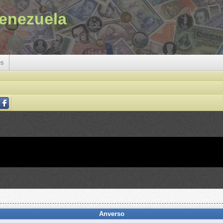
enezuela
es
Anverso