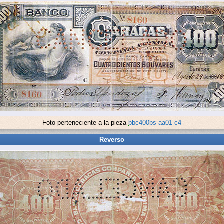
Foto perteneciente a la pieza
bbc400bs-aa01-c4
Reverso