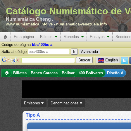
Catálogo Numismático de V
Numismática Cheng .
www.numismatica.info.ve
-
numismatica-venezuela.info
🏠
Esta página
Billetes
Monedas
Ensayos
Seccion
Código de página
bbc400bs-a
Salta al código
Avanzada
English
🏠
Billetes
Banco Caracas
Bolívar
400 Bolívares
Diseño A
Emisores
Denominaciones
Tipo A