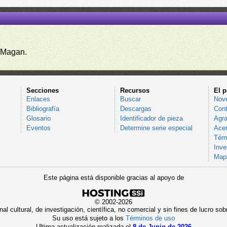
 Magan.
Secciones
Recursos
El p
Enlaces
Buscar
Nov
Bibliografía
Descargas
Cont
Glosario
Identificador de pieza
Agra
Eventos
Determine serie especial
Acer
Térm
Inve
Mapa
Este página está disponible gracias al apoyo de
© 2002-2026
al cultural, de investigación, científica, no comercial y sin fines de lucro 
Su uso está sujeto a los
Términos de uso
Ultima actualización realizada el
8 de Junio de 2026