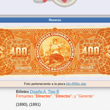
Reverso
Foto perteneciente a la pieza
bbc400bs-abp
Billetes
Diseño A, Tipo B
Firmantes "
Director
", "
Director
", y "Gerente"
(1890), (1891)