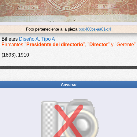
Foto perteneciente a la pieza
bbc400bs-aa01-c4
Billetes
Diseño A, Tipo A
Firmantes "
Presidente del directorio
", "
Director
" y "Gerente"
(1893), 1910
Anverso