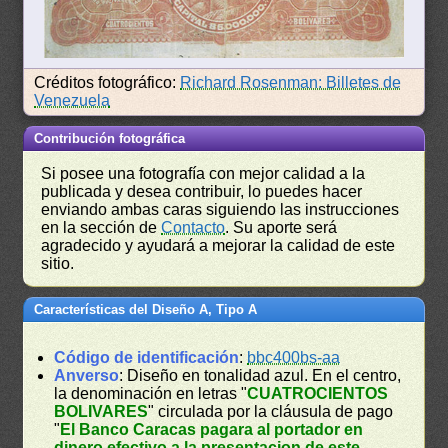
Créditos fotográfico:
Richard Rosenman: Billetes de
Venezuela
Contribución fotográfica
Si posee una fotografía con mejor calidad a la
publicada y desea contribuir, lo puedes hacer
enviando ambas caras siguiendo las instrucciones
en la sección de
Contacto
. Su aporte será
agradecido y ayudará a mejorar la calidad de este
sitio.
Características del Diseño A, Tipo A
Código de identificación
:
bbc400bs-aa
Anverso
: Diseño en tonalidad azul. En el centro,
la denominación en letras "
CUATROCIENTOS
BOLIVARES
" circulada por la cláusula de pago
"
El Banco Caracas pagara al portador en
dinero efectivo a la presentacion de este