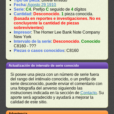
Tipo de pieza
: Billete emitido
Fecha
:
Agosto 29 1910
Serie
:
C4
. Prefijo
C
seguido de
4
dígitos
Cantidad
:
Desconocido
.
1
pieza conocida.
(basada en reportes e investigaciones. No es
concluyente la cantidad de piezas
sobrevivientes)
Impresor
: The Homer Lee Bank Note Company
New York
Intervalo de la serie
:
Desconocido
.
Conocido
C8160 - ???
Piezas o casos conocidos
: C8160
Actualización de intervalo de serie conocido
Si posee una pieza con un número de serie fuera
del rango del intérvalo conocido, o un prefijo de
serie desconocido, puede enviar el comentario con
una fotografía del anverso siguiendo las
instruciones indicada en la sección de
Contacto
. Su
aporte será agradecido y ayudará a mejorar la
calidad de este sitio.
Advertencia