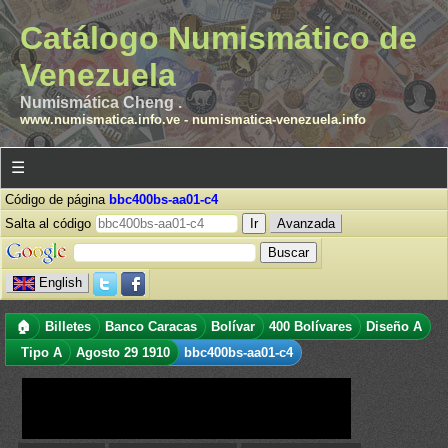
Catálogo Numismático de
Venezuela
Numismática Cheng .
www.numismatica.info.ve
-
numismatica-venezuela.info
☰
Código de página
bbc400bs-aa01-c4
Salta al código
Avanzada
English
🏠
Billetes
Banco Caracas
Bolívar
400 Bolívares
Diseño A
Tipo A
Agosto 29 1910
bbc400bs-aa01-c4