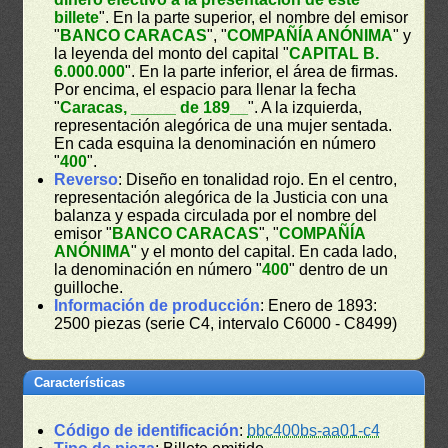
billete
". En la parte superior, el nombre del emisor
"
BANCO CARACAS
", "
COMPAÑÍA ANÓNIMA
" y
la leyenda del monto del capital "
CAPITAL B.
6.000.000
". En la parte inferior, el área de firmas.
Por encima, el espacio para llenar la fecha
"
Caracas, _____ de 189__
". A la izquierda,
representación alegórica de una mujer sentada.
En cada esquina la denominación en número
"
400
".
Reverso
: Diseño en tonalidad rojo. En el centro,
representación alegórica de la Justicia con una
balanza y espada circulada por el nombre del
emisor "
BANCO CARACAS
", "
COMPAÑÍA
ANÓNIMA
" y el monto del capital. En cada lado,
la denominación en número "
400
" dentro de un
guilloche.
Información de producción
: Enero de 1893:
2500 piezas (serie C4, intervalo C6000 - C8499)
Características
Código de identificación
:
bbc400bs-aa01-c4