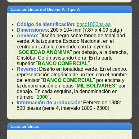
Características del Diseño A, Tipo A
Código de identificación
:
bbcc1000bs-aa
Dimensiones
: 200 x 104 mm (7,87 x 4,09 pulg.)
Anverso
: Diseño negro sobre fondo de tonalidad
verde. A la izquierda Escudo Nacional, en el
centro un caballo corriendo con la leyenda
"
SOCIEDAD ANÓNIMA
" por debajo, a la derecha,
Cristóbal Colón avistando tierra. En la parte
superior "
BANCO COMERCIAL
".
Reverso
: Diseño en tonalidad verde. En el centro,
representación alegórica de un tren con el nombre
del emisor "
BANCO COMERCIAL
" por encima y
la denominación en letras "
MIL BOLÍVARES
" por
debajo. En cada esquina, la denominación en
número "
1000
".
Información de producción
: Febrero de 1888:
500 piezas (serie 4, intervalo 1800 - 2300)
Características