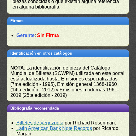
piezas conocidas o que existan alguna referencia
en alguna bibliografía.
Firmas
Gerente
:
Sin Firma
Identificación en otros catálogos
NOTA
: La identificación de pieza del Catálogo
Mundial de Billetes (SCWPM) utilizada en este portal
está actualizada hasta: Emisiones especializadas
(7ma edición - 1995), Emisión general 1368-1960
(14ta edición - 2012) y Emisiones modernas 1961-
2019 (25ta edición - 2019)
Bibliografía recomendada
Billetes de Venezuela
por Richard Rosenman.
Latin American Bank Note Records
por Ricardo
Magan.