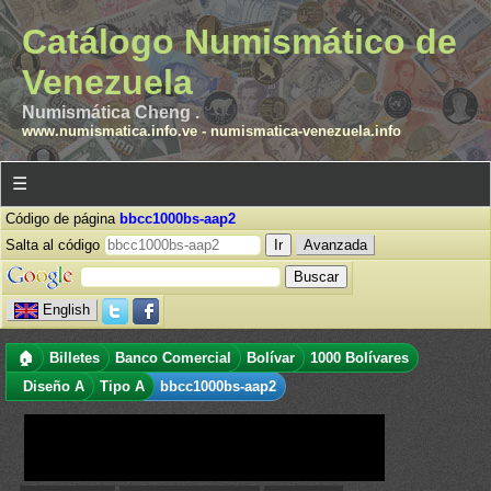
Catálogo Numismático de
Venezuela
Numismática Cheng .
www.numismatica.info.ve
-
numismatica-venezuela.info
☰
Código de página
bbcc1000bs-aap2
Salta al código
Avanzada
English
🏠
Billetes
Banco Comercial
Bolívar
1000 Bolívares
Diseño A
Tipo A
bbcc1000bs-aap2