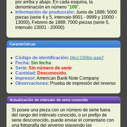
por arriba y abajo. En cada esquina, la
denominación en número "
100
".
Información de producción
: Junio de 1886: 5000
piezas (serie 4 y 5, intervalo 8001 - 9999 y 10000 -
13000), Febrero de 1888: 7000 piezas (serie 5,
intervalo 13001 - 20000)
Características
Código de identificación
:
bbcc100bs-aap2
Fecha
:
Sin fecha
Serie
:
Sin número de serie
Cantidad
:
Desconocido
.
Impresor
: American Bank Note Company
Observaciones
: Prueba de impresión del reverso
Actualización de intervalo de serie conocido
Si posee una pieza con un número de serie fuera
del rango del intérvalo conocido, o un prefijo de
serie desconocido, puede enviar el comentario con
una fotografía del anverso siguiendo las