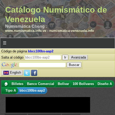
Catálogo Numismático de
Venezuela
Numismática Cheng .
www.numismatica.info.ve
-
numismatica-venezuela.info
☰
Código de página
bbcc100bs-aap2
Salta al código
Avanzada
English
🏠
Billetes
Banco Comercial
Bolívar
100 Bolívares
Diseño A
Tipo A
bbcc100bs-aap2