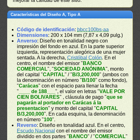
mejorar la calidad de este sitio.
Características del Diseño A, Tipo A
Código de identificación
:
bbcc100bs-aa
Dimensiones
: 200 x 104 mm (7,87 x 4,09 pulg.)
Anverso
: Diseño en tonalidad negro con
impresión del fondo en azul. En la parte superior
izquierda, representación alegórica de una mujer
sentada. A la derecha,
Cristóbal Colón
. En el
centro, el nombre del emisor "
BANCO
COMERCIAL
", "
SOCIEDAD ANÓNIMA
", monto
del capital "
CAPITAL
" / "
B/3,200,000
" (ambos con
la denominación en número "
B/100
" como fondo),
"
Carácas
" con el espacio para llenar la fecha
"
____ de 188___
", el valor en letras "
VALE POR
CIEN BOLIVARES
" , cláusula de pago "
que se
pagarán al portador en Carácas á la
presentacion
" y monto del capital "
CAPITAL
B/3,200,000
". En cada esquina, la denominación
en número "
100
".
Reverso
: Diseño en tonalidad azul. En el centro,
Escudo Nacional
con el nombre del emisor
dividido en dos partes "
BANCO
" / "
COMERCIAL
"