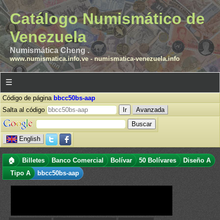
Catálogo Numismático de
Venezuela
Numismática Cheng .
www.numismatica.info.ve
-
numismatica-venezuela.info
☰
Código de página
bbcc50bs-aap
Salta al código
Avanzada
English
🏠
Billetes
Banco Comercial
Bolívar
50 Bolívares
Diseño A
Tipo A
bbcc50bs-aap