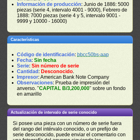
Información de producción
: Junio de 1886: 5000
piezas (serie 4, intervalo 4001 - 9000), Febrero de
1888: 7000 piezas (serie 4 y 5, intervalo 9001 -
9999 y 10000 - 16000)
Características
Código de identificación
:
bbcc50bs-aap
Fecha
:
Sin fecha
Serie
:
Sin número de serie
Cantidad
:
Desconocido
.
Impresor
: American Bank Note Company
Observaciones
: Prueba de impresión del
anverso. "
CAPITAL B/3,200,000
" sobre un fondo
en amarillo
Actualización de intervalo de serie conocido
Si posee una pieza con un número de serie fuera
del rango del intérvalo conocido, o un prefijo de
serie desconocido, puede enviar el comentario con