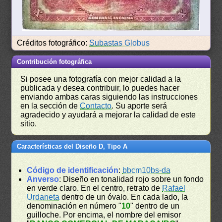
Créditos fotográfico:
Subastas Globus
Contribución fotográfica
Si posee una fotografía con mejor calidad a la
publicada y desea contribuir, lo puedes hacer
enviando ambas caras siguiendo las instrucciones
en la sección de
Contacto
. Su aporte será
agradecido y ayudará a mejorar la calidad de este
sitio.
Características del Diseño D, Tipo A
Código de identificación
:
bbcm10bs-da
Anverso
: Diseño en tonalidad rojo sobre un fondo
en verde claro. En el centro, retrato de
Rafael
Urdaneta
dentro de un óvalo. En cada lado, la
denominación en número "
10
" dentro de un
guilloche. Por encima, el nombre del emisor