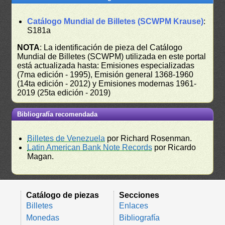
Catálogo Mundial de Billetes (SCWPM Krause)
:
S181a
NOTA
: La identificación de pieza del Catálogo
Mundial de Billetes (SCWPM) utilizada en este portal
está actualizada hasta: Emisiones especializadas
(7ma edición - 1995), Emisión general 1368-1960
(14ta edición - 2012) y Emisiones modernas 1961-
2019 (25ta edición - 2019)
Bibliografía recomendada
Billetes de Venezuela
por Richard Rosenman.
Latin American Bank Note Records
por Ricardo
Magan.
Catálogo de piezas
Secciones
Billetes
Enlaces
Monedas
Bibliografía