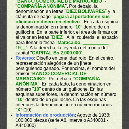
"
BANCO COMERCIAL DE MARACAIBO
" -
"
COMPAÑÍA ANÓNIMA
". Por debajo, la
denominación en letras "
DIEZ BOLIVARES
" y la
cláusula de pago "
pagara al portador en sus
oficinas en dinero en efectivo
". En cada esquina
la denominación en número "
10
" dentro de un
guilloche. En la parte inferior, el área de firmas con
el valor en letras "
DIEZ
". A la izquierda, el espacio
para llenar la fecha "
Maracaibo, __________
19__
". A la derecha, la leyenda del monto del
capital "
CAPITAL Bs 2.000.000
".
Reverso
: Diseño en tonalidad rojo. En el centro,
representación alegórica de un jinete
persiguiendo ganado. Por encima, el nombre del
emisor "
BANCO COMERCIAL DE
MARACAIBO
". Por debajo, "
COMPAÑÍA
ANÓNIMA
". En cada lado, la denominación en
número "
10
" dentro de un guilloche. En las
esquinas superiores, la denominación en número
"
10
" dentro de un guilloche. En las esquinas
inferiores la denominación en número romanos
"
X
" (10).
Información de producción
: Agosto de 1933:
100.000 piezas (serie A6, intervalo A340001 -
A440000)