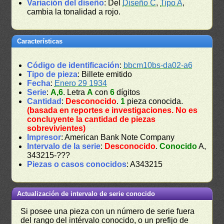
Variación del diseño
: Del
Diseño C
,
Tipo A
,
cambia la tonalidad a rojo.
Características
Código de identificación
:
bbcm10bs-da02-a6
Tipo de pieza
: Billete emitido
Fecha
:
Enero 29 1934
Serie
:
A,6
. Letra
A
con
6
dígitos
Cantidad
:
Desconocido
.
1
pieza conocida.
(basada en reportes e investigaciones. No es
concluyente la cantidad de piezas
sobrevivientes)
Impresor
: American Bank Note Company
Intervalo de la serie
:
Desconocido
.
Conocido
A,
343215-???
Piezas o casos conocidos
: A343215
Actualización de intervalo de serie conocido
Si posee una pieza con un número de serie fuera
del rango del intérvalo conocido, o un prefijo de