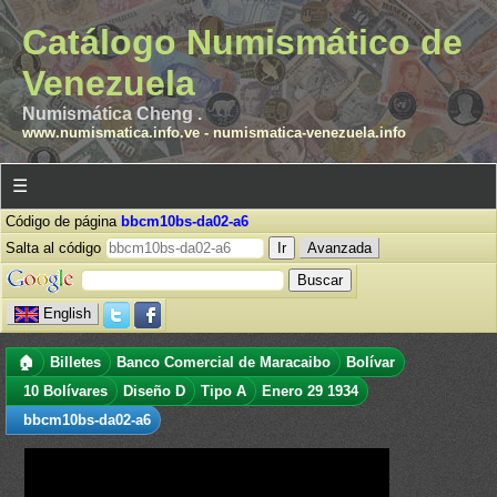
Catálogo Numismático de
Venezuela
Numismática Cheng .
www.numismatica.info.ve
-
numismatica-venezuela.info
☰
Código de página
bbcm10bs-da02-a6
Salta al código
Avanzada
English
🏠
Billetes
Banco Comercial de Maracaibo
Bolívar
10 Bolívares
Diseño D
Tipo A
Enero 29 1934
bbcm10bs-da02-a6