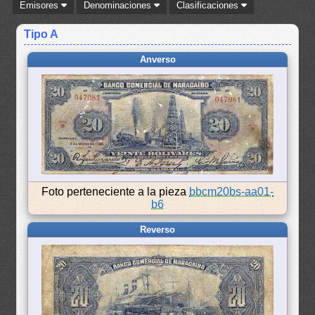
Emisores
Denominaciones
Clasificaciones
Tipo A
Anverso
Foto perteneciente a la pieza
bbcm20bs-aa01-
b6
Reverso