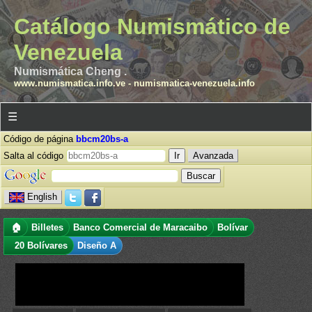
Catálogo Numismático de
Venezuela
Numismática Cheng .
www.numismatica.info.ve
-
numismatica-venezuela.info
☰
Código de página
bbcm20bs-a
Salta al código
Avanzada
English
🏠
Billetes
Banco Comercial de Maracaibo
Bolívar
20 Bolívares
Diseño A