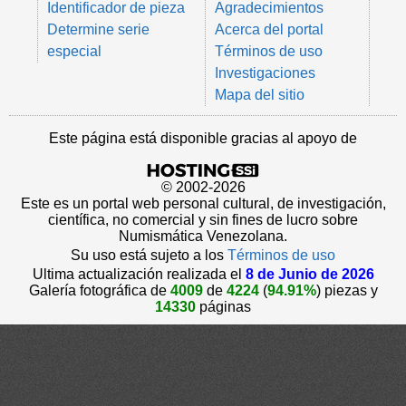
Identificador de pieza
Agradecimientos
Determine serie
Acerca del portal
especial
Términos de uso
Investigaciones
Mapa del sitio
Este página está disponible gracias al apoyo de
© 2002-2026
Este es un portal web personal cultural, de investigación,
científica, no comercial y sin fines de lucro sobre
Numismática Venezolana.
Su uso está sujeto a los
Términos de uso
Ultima actualización realizada el
8 de Junio de 2026
Galería fotográfica de
4009
de
4224
(
94.91%
) piezas y
14330
páginas