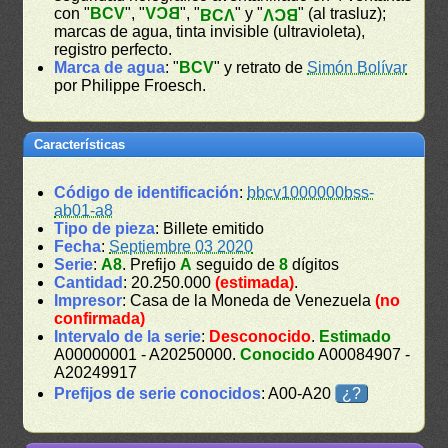
con "
BCV
", "
BCV
", "
" y "
" (al trasluz);
BCV
BCV
marcas de agua, tinta invisible (ultravioleta),
registro perfecto.
Marca de agua
: "
BCV
" y retrato de
Simón Bolívar
por Philippe Froesch.
Características
Código de identificación
:
bbcv1000000bss-
ab01-a8
Tipo de pieza
: Billete emitido
Fecha
:
Septiembre 03 2020
Serie
:
A8
. Prefijo
A
seguido de
8
dígitos
Cantidad
: 20.250.000
(estimada)
.
Impresor
: Casa de la Moneda de Venezuela
(no
confirmada)
Intervalo de la serie
:
Desconocido
.
Estimado
A00000001 - A20250000.
Conocido
A00084907 -
A20249917
Prefijos de serie conocidos
: A00-A20
¿?