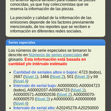
conocidas, ya que hay coleccionistas que se
reserva la información de las piezas.
La precisión y calidad de la información de las
emisiones depende de los factores previamente
mencionado, de los reportes que se reciben e
información en diferentes redes sociales.
Series especiales
Los números de serie especiales se tomaron lo
descrito en
Números de series especiales
del
glosario.
Esta información está basada en
cantidad y/o intérvalo estimado
Cantidad de seriales altos o bajos
: 4723 (todos),
2687 (
Nivel 1
), 1466 (
Nivel 2
), 501 (
Nivel 3
) y 69
(
Nivel 4
)
Intervalo de serial bajo
: A00000001-A00004723
(todos), A00002037-A00004723 (
Nivel 1
),
A00000571-A00002036 (
Nivel 2
), A00000070-
A00000570 (
Nivel 3
) y A00000001-A00000069
(
Nivel 4
)
Intervalo de serial alto
: A20245278-A20250000