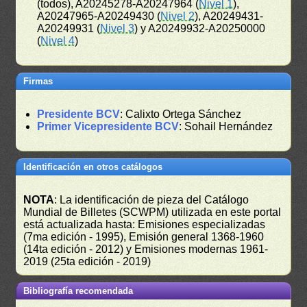
(todos), A20245278-A20247964 (
Nivel 1
),
A20247965-A20249430 (
Nivel 2
), A20249431-
A20249931 (
Nivel 3
) y A20249932-A20250000
(
Nivel 4
)
Firmas
Presidente BCV
: Calixto Ortega Sánchez
Primer Vicepresidente BCV
: Sohail Hernández
Identificación en otros catálogos
NOTA
: La identificación de pieza del Catálogo
Mundial de Billetes (SCWPM) utilizada en este portal
está actualizada hasta: Emisiones especializadas
(7ma edición - 1995), Emisión general 1368-1960
(14ta edición - 2012) y Emisiones modernas 1961-
2019 (25ta edición - 2019)
Bibliografía recomendada