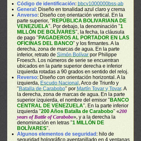
Código de identificación
:
bbcv1000000bss-ab
General
: Diseño en tonalidad azul claro y crema
Anverso
: Diseño con orientación vertical. En la
parte superior, "
REPÚBLICA BOLIVARIANA DE
VENEZUELA
". Por debajo, la denominación "
1
MILLÓN DE BOLÍVARES
", la fecha, la cláusula
de pago "
PAGADEROS AL PORTADOR EN LAS
OFICINAS DEL BANCO
" y los firmantes. A la
derecha, zona de marcas de agua. En la parte
inferior, retrato de
Simón Bolívar
por Philippe
Froesch. Los números de serie se encuentran
ubicados en la parte superior derecha e inferior
izquierda rotadas a 90 grados en sentido del reloj.
Reverso
: Diseño con orientación horizontal. A la
izquierda,
Escudo Nacional
, Arco de Triunfo y
"
Batalla de Carabobo
" por
Martín Tovar y Tovar
. A
la derecha, zona de marcas de agua. En la parte
superior izquierda, el nombre del emisor "
BANCO
CENTRAL DE VENEZUELA
". En la parte inferior
izquierda "
200 Años Batalla de Carabobo
" «
200
years of Battle of Carabobo
», y a la derecha la
denominación en letras "
1 MILLÓN DE
BOLÍVARES
".
Algunos elementos de seguridad
: hilo de
seguridad holográfico aventanillado en 4 ventanas