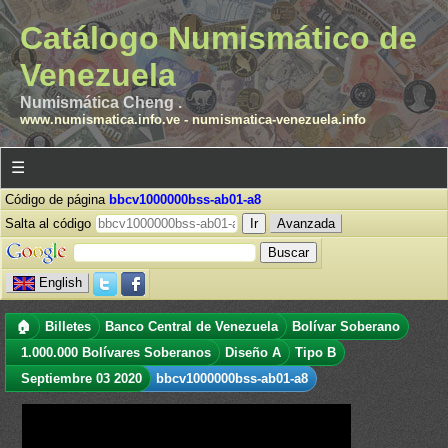
Catálogo Numismático de
Venezuela
Numismática Cheng .
www.numismatica.info.ve
-
numismatica-venezuela.info
☰
Código de página
bbcv1000000bss-ab01-a8
Salta al código
Avanzada
English
🏠
Billetes
Banco Central de Venezuela
Bolívar Soberano
1.000.000 Bolívares Soberanos
Diseño A
Tipo B
Septiembre 03 2020
bbcv1000000bss-ab01-a8