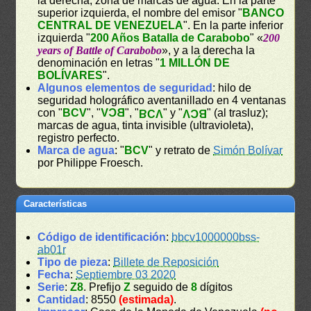
la derecha, zona de marcas de agua. En la parte
superior izquierda, el nombre del emisor "
BANCO
CENTRAL DE VENEZUELA
". En la parte inferior
izquierda "
200 Años Batalla de Carabobo
" «
200
years of Battle of Carabobo
», y a la derecha la
denominación en letras "
1 MILLÓN DE
BOLÍVARES
".
Algunos elementos de seguridad
: hilo de
seguridad holográfico aventanillado en 4 ventanas
con "
BCV
", "
BCV
", "
" y "
" (al trasluz);
BCV
BCV
marcas de agua, tinta invisible (ultravioleta),
registro perfecto.
Marca de agua
: "
BCV
" y retrato de
Simón Bolívar
por Philippe Froesch.
Características
Código de identificación
:
bbcv1000000bss-
ab01r
Tipo de pieza
:
Billete de Reposición
Fecha
:
Septiembre 03 2020
Serie
:
Z8
. Prefijo
Z
seguido de
8
dígitos
Cantidad
: 8550
(estimada)
.