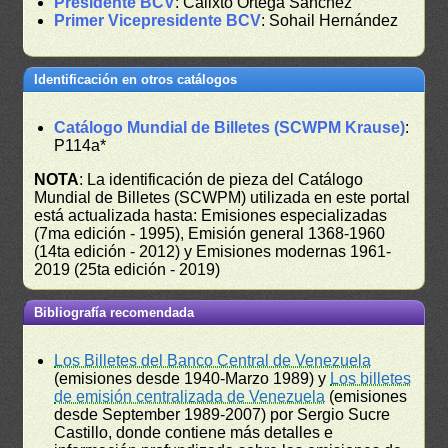
Presidente BCV
: Calixto Ortega Sánchez
Primer Vicepresidente BCV
: Sohail Hernández
Identificación en otros catálogos
Catálogo Mundial de Billetes (SCWPM Krause)
:
P114a*
NOTA
: La identificación de pieza del Catálogo
Mundial de Billetes (SCWPM) utilizada en este portal
está actualizada hasta: Emisiones especializadas
(7ma edición - 1995), Emisión general 1368-1960
(14ta edición - 2012) y Emisiones modernas 1961-
2019 (25ta edición - 2019)
Bibliografía recomendada
Los Billetes del Banco Central de Venezuela
(emisiones desde 1940-Marzo 1989) y
Los billetes
de emisión centralizada de Venezuela
(emisiones
desde September 1989-2007) por Sergio Sucre
Castillo, donde contiene más detalles e