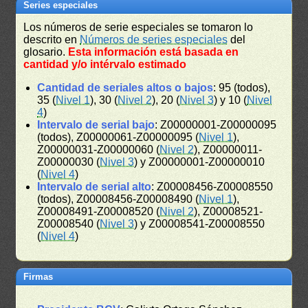
Series especiales
Los números de serie especiales se tomaron lo
descrito en
Números de series especiales
del
glosario.
Esta información está basada en
cantidad y/o intérvalo estimado
Cantidad de seriales altos o bajos
: 95 (todos),
35 (
Nivel 1
), 30 (
Nivel 2
), 20 (
Nivel 3
) y 10 (
Nivel
4
)
Intervalo de serial bajo
: Z00000001-Z00000095
(todos), Z00000061-Z00000095 (
Nivel 1
),
Z00000031-Z00000060 (
Nivel 2
), Z00000011-
Z00000030 (
Nivel 3
) y Z00000001-Z00000010
(
Nivel 4
)
Intervalo de serial alto
: Z00008456-Z00008550
(todos), Z00008456-Z00008490 (
Nivel 1
),
Z00008491-Z00008520 (
Nivel 2
), Z00008521-
Z00008540 (
Nivel 3
) y Z00008541-Z00008550
(
Nivel 4
)
Firmas