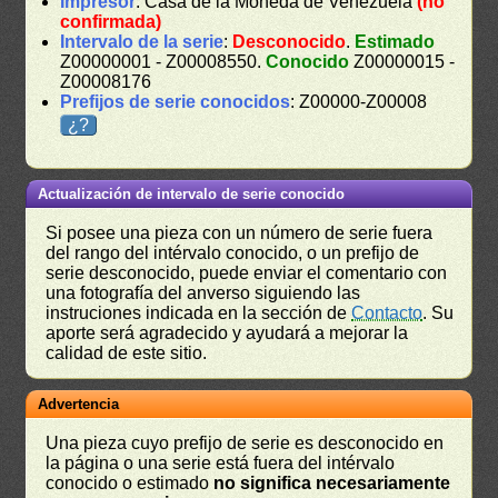
Impresor
: Casa de la Moneda de Venezuela
(no
confirmada)
Intervalo de la serie
:
Desconocido
.
Estimado
Z00000001 - Z00008550.
Conocido
Z00000015 -
Z00008176
Prefijos de serie conocidos
: Z00000-Z00008
¿?
Actualización de intervalo de serie conocido
Si posee una pieza con un número de serie fuera
del rango del intérvalo conocido, o un prefijo de
serie desconocido, puede enviar el comentario con
una fotografía del anverso siguiendo las
instruciones indicada en la sección de
Contacto
. Su
aporte será agradecido y ayudará a mejorar la
calidad de este sitio.
Advertencia
Una pieza cuyo prefijo de serie es desconocido en
la página o una serie está fuera del intérvalo
conocido o estimado
no significa necesariamente