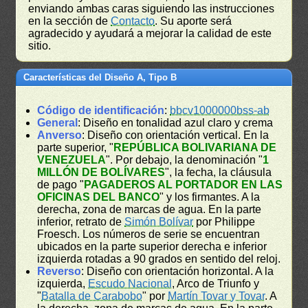
enviando ambas caras siguiendo las instrucciones
en la sección de
Contacto
. Su aporte será
agradecido y ayudará a mejorar la calidad de este
sitio.
Características del Diseño A, Tipo B
Código de identificación
:
bbcv1000000bss-ab
General
: Diseño en tonalidad azul claro y crema
Anverso
: Diseño con orientación vertical. En la
parte superior, "
REPÚBLICA BOLIVARIANA DE
VENEZUELA
". Por debajo, la denominación "
1
MILLÓN DE BOLÍVARES
", la fecha, la cláusula
de pago "
PAGADEROS AL PORTADOR EN LAS
OFICINAS DEL BANCO
" y los firmantes. A la
derecha, zona de marcas de agua. En la parte
inferior, retrato de
Simón Bolívar
por Philippe
Froesch. Los números de serie se encuentran
ubicados en la parte superior derecha e inferior
izquierda rotadas a 90 grados en sentido del reloj.
Reverso
: Diseño con orientación horizontal. A la
izquierda,
Escudo Nacional
, Arco de Triunfo y
"
Batalla de Carabobo
" por
Martín Tovar y Tovar
. A