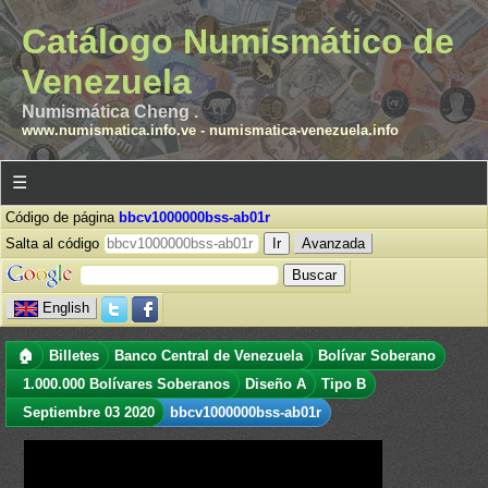
Catálogo Numismático de
Venezuela
Numismática Cheng .
www.numismatica.info.ve
-
numismatica-venezuela.info
☰
Código de página
bbcv1000000bss-ab01r
Salta al código
Avanzada
English
🏠
Billetes
Banco Central de Venezuela
Bolívar Soberano
1.000.000 Bolívares Soberanos
Diseño A
Tipo B
Septiembre 03 2020
bbcv1000000bss-ab01r