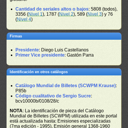
Cantidad de seriales altos o bajos
: 5808 (todos),
3356 (
Nivel 1
), 1787 (
Nivel 2
), 589 (
Nivel 3
) y 76
(
Nivel 4
)
Firmas
Presidente
: Diego Luis Castellanos
Primer Vice presidente
: Gastón Parra
Identificación en otros catálogos
Catálogo Mundial de Billetes (SCWPM Krause)
:
P85b
Código cualitativo de Sergio Sucre
:
bcv10000b/0108/28/c
NOTA
: La identificación de pieza del Catálogo
Mundial de Billetes (SCWPM) utilizada en este portal
está actualizada hasta: Emisiones especializadas
(7ma edición - 1995), Emisión general 1368-1960