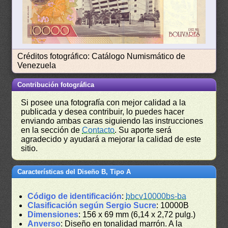
Créditos fotográfico: Catálogo Numismático de
Venezuela
Contribución fotográfica
Si posee una fotografía con mejor calidad a la
publicada y desea contribuir, lo puedes hacer
enviando ambas caras siguiendo las instrucciones
en la sección de
Contacto
. Su aporte será
agradecido y ayudará a mejorar la calidad de este
sitio.
Características del Diseño B, Tipo A
Código de identificación
:
bbcv10000bs-ba
Clasificación según Sergio Sucre
: 10000B
Dimensiones
: 156 x 69 mm (6,14 x 2,72 pulg.)
Anverso
: Diseño en tonalidad marrón. A la