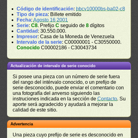
Código de identificación
:
bbcv10000bs-ba02-c8
Tipo de pieza
: Billete emitido
Fecha
:
Agosto 16 2001
Serie
:
C8
. Prefijo
C
seguido de
8
dígitos
Cantidad
: 30.550.000.
Impresor
: Casa de la Moneda de Venezuela
Intervalo de la serie
: C00000001 - C30550000.
Conocido
C00002186 - C30043734
Actualización de intervalo de serie conocido
Si posee una pieza con un número de serie fuera
del rango del intérvalo conocido, o un prefijo de
serie desconocido, puede enviar el comentario con
una fotografía del anverso siguiendo las
instruciones indicada en la sección de
Contacto
. Su
aporte será agradecido y ayudará a mejorar la
calidad de este sitio.
Advertencia
Una pieza cuyo prefijo de serie es desconocido en