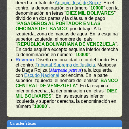
derecha, retrato de
Antonio José de Sucre
. En el
centro, la denominación en número "
10000
" con la
denominación en letras "
DIEZ MIL BOLIVARES
"
dividido en dos partes y la cláusula de pago
"
PAGADEROS AL PORTADOR EN LAS
OFICINAS DEL BANCO
" por debajo. A la
izquierda, zona de marcas de agua. En la esquina
superior izquierda, el nombre del país
"
REPÚBLICA BOLIVARIANA DE VENEZUELA
".
En cada esquina excepto esquina inferior derecha
la denominación en número "
10000
".
Reverso
: Diseño en tonalidad color del fondo. En
el centro,
Tribunal Supremo de Justicia
, Mariposa
de Daga Rojiza (
Marpesia petreus
) a la izquierda
con
Escudo Nacional
por encima. En la parte
superior izquierda, el nombre del emisor "
BANCO
CENTRAL DE VENEZUELA
". En la esquina
inferior derecha,, la denominación en letras "
DIEZ
MIL BOLIVARES
". En las esquinas inferior
izquierda y superior derecha, la denominación en
número "
10000
".
Características