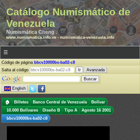
Catálogo Numismático de
Venezuela
Numismática Cheng .
www.numismatica.info.ve
-
numismatica-venezuela.info
☰
Código de página
bbcv10000bs-ba02-c8
Salta al código
Avanzada
English
🏠
Billetes
Banco Central de Venezuela
Bolívar
10.000 Bolívares
Diseño B
Tipo A
Agosto 16 2001
bbcv10000bs-ba02-c8