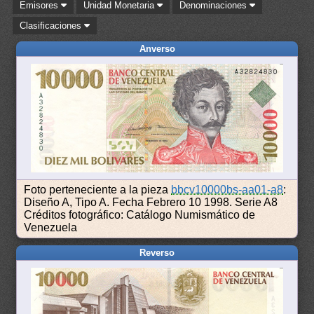
Emisores
Unidad Monetaria
Denominaciones
Clasificaciones
Anverso
Foto perteneciente a la pieza
bbcv10000bs-aa01-a8
:
Diseño A, Tipo A. Fecha Febrero 10 1998. Serie A8
Créditos fotográfico: Catálogo Numismático de
Venezuela
Reverso