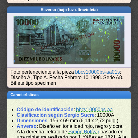
Reverso (bajo luz ultravioleta)
Foto perteneciente a la pieza
bbcv10000bs-aa01s
:
Diseño A, Tipo A. Fecha Febrero 10 1998. Serie A8.
Billete tipo specimen
Características
Código de identificación
:
bbcv10000bs-aa
Clasificación según Sergio Sucre
: 10000A
Dimensiones
: 156 x 69 mm (6,14 x 2,72 pulg.)
Anverso
: Diseño en tonalidad rojo, negro y ocre.
A la derecha, retrato de
Simón Bolívar
basado en
una miniatura realizado por J. Yáñez en 1821. A la