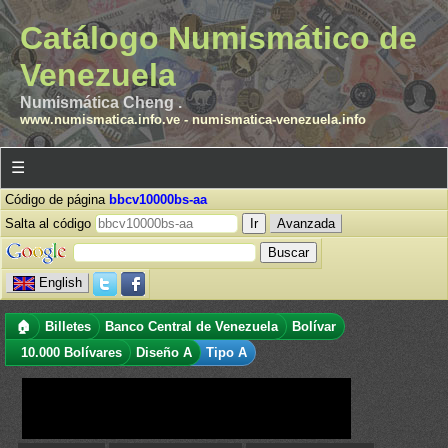
Catálogo Numismático de
Venezuela
Numismática Cheng .
www.numismatica.info.ve
-
numismatica-venezuela.info
☰
Código de página
bbcv10000bs-aa
Salta al código
Avanzada
English
🏠
Billetes
Banco Central de Venezuela
Bolívar
10.000 Bolívares
Diseño A
Tipo A