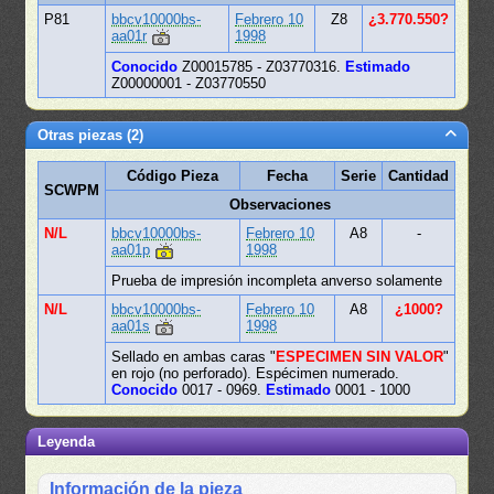
P81
bbcv10000bs-
Febrero 10
Z8
¿3.770.550?
aa01r
1998
Conocido
Z00015785 - Z03770316.
Estimado
Z00000001 - Z03770550
Otras piezas (2)
Código Pieza
Fecha
Serie
Cantidad
SCWPM
Observaciones
N/L
bbcv10000bs-
Febrero 10
A8
-
aa01p
1998
Prueba de impresión incompleta anverso solamente
N/L
bbcv10000bs-
Febrero 10
A8
¿1000?
aa01s
1998
Sellado en ambas caras "
ESPECIMEN SIN VALOR
"
en rojo (no perforado). Espécimen numerado.
Conocido
0017 - 0969.
Estimado
0001 - 1000
Leyenda
Información de la pieza