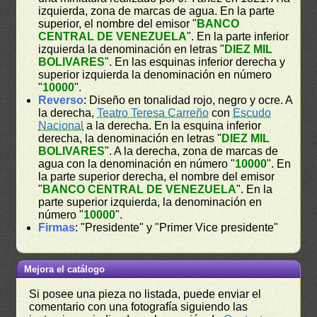
izquierda, zona de marcas de agua. En la parte
superior, el nombre del emisor "
BANCO
CENTRAL DE VENEZUELA
". En la parte inferior
izquierda la denominación en letras "
DIEZ MIL
BOLIVARES
". En las esquinas inferior derecha y
superior izquierda la denominación en número
"
10000
".
Reverso
: Diseño en tonalidad rojo, negro y ocre. A
la derecha,
Teatro Teresa Carreño
con
Escudo
Nacional
a la derecha. En la esquina inferior
derecha, la denominación en letras "
DIEZ MIL
BOLIVARES
". A la derecha, zona de marcas de
agua con la denominación en número "
10000
". En
la parte superior derecha, el nombre del emisor
"
BANCO CENTRAL DE VENEZUELA
". En la
parte superior izquierda, la denominación en
número "
10000
".
Firmas
: "Presidente" y "Primer Vice presidente"
Mejora el catálogo
Si posee una pieza no listada, puede enviar el
comentario con una fotografía siguiendo las