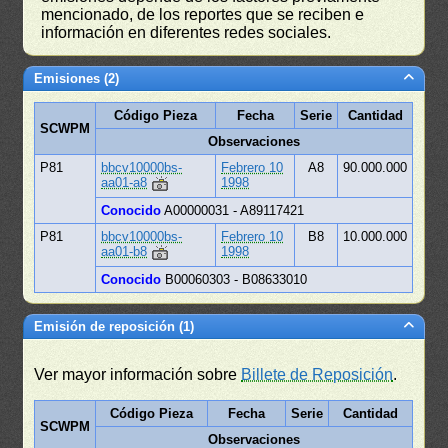
mencionado, de los reportes que se reciben e
información en diferentes redes sociales.
Emisiones (2)
Código Pieza
Fecha
Serie
Cantidad
SCWPM
Observaciones
P81
bbcv10000bs-
Febrero 10
A8
90.000.000
aa01-a8
1998
Conocido
A00000031 - A89117421
P81
bbcv10000bs-
Febrero 10
B8
10.000.000
aa01-b8
1998
Conocido
B00060303 - B08633010
Emisión de reposición (1)
Ver mayor información sobre
Billete de Reposición
.
Código Pieza
Fecha
Serie
Cantidad
SCWPM
Observaciones