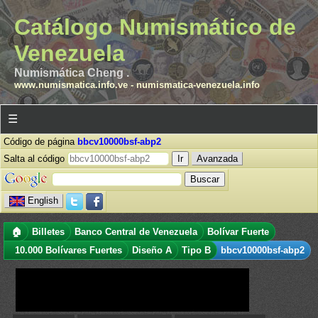
Catálogo Numismático de
Venezuela
Numismática Cheng .
www.numismatica.info.ve
-
numismatica-venezuela.info
☰
Código de página
bbcv10000bsf-abp2
Salta al código
Avanzada
English
🏠
Billetes
Banco Central de Venezuela
Bolívar Fuerte
10.000 Bolívares Fuertes
Diseño A
Tipo B
bbcv10000bsf-abp2