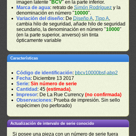
imagen latente "
BCV
" en la parte inferior.
Marca de agua
: retrato de
Simón Rodríguez
y la
denominación en número "
10000
".
Variación del diseño
: De
Diseño A
,
Tipo A
,
cambia hilo de seguridad, añade hilo de seguridad
secundario, la denominación en número "
10000
"
(en la parte superior, anverso) sin tinta
ópticamente variable
Características
Código de identificación
:
bbcv10000bsf-abp2
Fecha
: Diciembre 13 2017
Serie
:
Sin número de serie
Cantidad
: 45
(estimada)
.
Impresor
: De La Rue Currency
(no confirmada)
Observaciones
: Prueba de impresión. Sin sello
espécimen (no perforado)
Actualización de intervalo de serie conocido
Si posee una pieza con un número de serie fuera