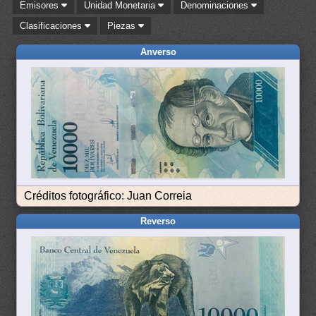
Emisores
Unidad Monetaria
Denominaciones
Clasificaciones
Piezas
Anverso
Créditos fotográfico: Juan Correia
Reverso