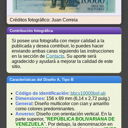
Créditos fotográfico: Juan Correia
Contribución fotográfica
Si posee una fotografía con mejor calidad a la
publicada y desea contribuir, lo puedes hacer
enviando ambas caras siguiendo las instrucciones
en la sección de
Contacto
. Su aporte será
agradecido y ayudará a mejorar la calidad de este
sitio.
Características del Diseño A, Tipo B
Código de identificación
:
bbcv10000bsf-ab
Dimensiones
: 156 x 69 mm (6,14 x 2,72 pulg.)
General
: Diseño multicolor con cian y amarillo
como colores predominantes.
Anverso
: Diseño con orientación vertical. En la
parte superior, "
REPÚBLICA BOLIVARIANA DE
VENEZUELA
". Por debajo, la denominación en