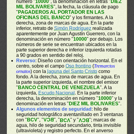
número "
10000
", la denominación en letras "
DIEZ
MIL BOLIVARES
", la fecha, la cláusula de pago
"
PAGADEROS AL PORTADOR EN LAS
OFICINAS DEL BANCO
" y los firmantes. A la
derecha, zona de marcas de agua. En la parte
inferior, retrato de
Simón Rodríguez
realizada
aparentemente por Juan Agustín Guerrero, con la
denominación en número "
10000
" por debajo. Los
números de serie se encuentran ubicados en la
parte superior derecha e inferior izquierda rotadas
a 90 grados en sentido del reloj.
Reverso
: Diseño con orientación horizontal. En el
centro, sobre el campo
Oso frontino
(
Tremarctos
ornatos
) con la
laguna del Santo Cristo
como
fondo. A la derecha, zona de marcas de agua. En
la parte superior izquierda, el nombre del emisor
"
BANCO CENTRAL DE VENEZUELA
". A la
izquierda,
Escudo Nacional
. En la parte inferior
derecha, la denominación en número "
10000
" y la
denominación en letras "
DIEZ MIL BOLIVARES
".
Algunos elementos de seguridad
: hilo de
seguridad holográfico aventanillado en 3 ventanas
con "
BCV
", "
BCV
", "
" y "
"; marcas de
BCV
BCV
agua, hilo de seguridad secundario, tinta invisible
(ultravioleta) y registro perfecto. En el anverso