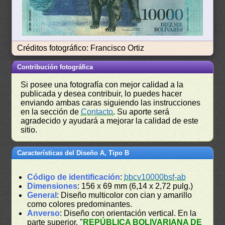
Créditos fotográfico: Francisco Ortiz
Contribución fotográfica
Si posee una fotografía con mejor calidad a la
publicada y desea contribuir, lo puedes hacer
enviando ambas caras siguiendo las instrucciones
en la sección de
Contacto
. Su aporte será
agradecido y ayudará a mejorar la calidad de este
sitio.
Características del Diseño A, Tipo B
Código de identificación
:
bbcv10000bsf-ab
Dimensiones
: 156 x 69 mm (6,14 x 2,72 pulg.)
General
: Diseño multicolor con cian y amarillo
como colores predominantes.
Anverso
: Diseño con orientación vertical. En la
parte superior, "
REPÚBLICA BOLIVARIANA DE