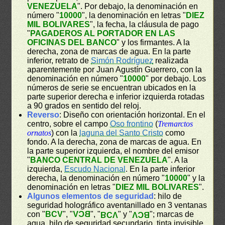
VENEZUELA
". Por debajo, la denominación en
número "
10000
", la denominación en letras "
DIEZ
MIL BOLIVARES
", la fecha, la cláusula de pago
"
PAGADEROS AL PORTADOR EN LAS
OFICINAS DEL BANCO
" y los firmantes. A la
derecha, zona de marcas de agua. En la parte
inferior, retrato de
Simón Rodríguez
realizada
aparentemente por Juan Agustín Guerrero, con la
denominación en número "
10000
" por debajo. Los
números de serie se encuentran ubicados en la
parte superior derecha e inferior izquierda rotadas
a 90 grados en sentido del reloj.
Reverso
: Diseño con orientación horizontal. En el
centro, sobre el campo
Oso frontino
(
Tremarctos
ornatos
) con la
laguna del Santo Cristo
como
fondo. A la derecha, zona de marcas de agua. En
la parte superior izquierda, el nombre del emisor
"
BANCO CENTRAL DE VENEZUELA
". A la
izquierda,
Escudo Nacional
. En la parte inferior
derecha, la denominación en número "
10000
" y la
denominación en letras "
DIEZ MIL BOLIVARES
".
Algunos elementos de seguridad
: hilo de
seguridad holográfico aventanillado en 3 ventanas
con "
BCV
", "
BCV
", "
" y "
"; marcas de
BCV
BCV
agua, hilo de seguridad secundario, tinta invisible