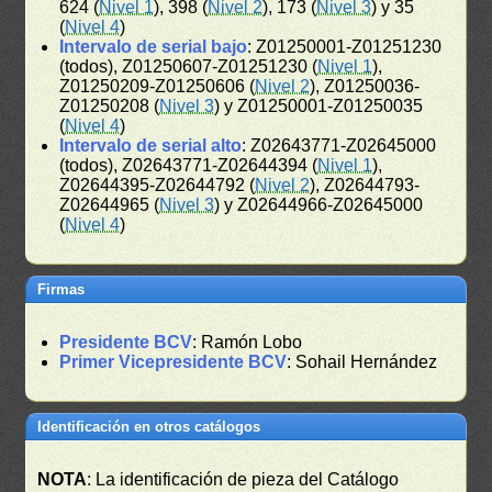
624 (
Nivel 1
), 398 (
Nivel 2
), 173 (
Nivel 3
) y 35
(
Nivel 4
)
Intervalo de serial bajo
: Z01250001-Z01251230
(todos), Z01250607-Z01251230 (
Nivel 1
),
Z01250209-Z01250606 (
Nivel 2
), Z01250036-
Z01250208 (
Nivel 3
) y Z01250001-Z01250035
(
Nivel 4
)
Intervalo de serial alto
: Z02643771-Z02645000
(todos), Z02643771-Z02644394 (
Nivel 1
),
Z02644395-Z02644792 (
Nivel 2
), Z02644793-
Z02644965 (
Nivel 3
) y Z02644966-Z02645000
(
Nivel 4
)
Firmas
Presidente BCV
: Ramón Lobo
Primer Vicepresidente BCV
: Sohail Hernández
Identificación en otros catálogos
NOTA
: La identificación de pieza del Catálogo