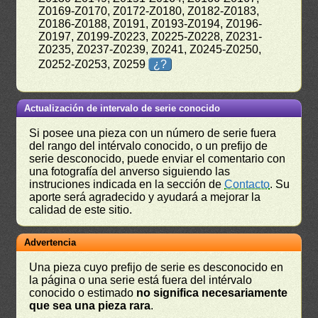
Z0169-Z0170, Z0172-Z0180, Z0182-Z0183,
Z0186-Z0188, Z0191, Z0193-Z0194, Z0196-
Z0197, Z0199-Z0223, Z0225-Z0228, Z0231-
Z0235, Z0237-Z0239, Z0241, Z0245-Z0250,
Z0252-Z0253, Z0259
¿?
Actualización de intervalo de serie conocido
Si posee una pieza con un número de serie fuera
del rango del intérvalo conocido, o un prefijo de
serie desconocido, puede enviar el comentario con
una fotografía del anverso siguiendo las
instruciones indicada en la sección de
Contacto
. Su
aporte será agradecido y ayudará a mejorar la
calidad de este sitio.
Advertencia
Una pieza cuyo prefijo de serie es desconocido en
la página o una serie está fuera del intérvalo
conocido o estimado
no significa necesariamente
que sea una pieza rara
.