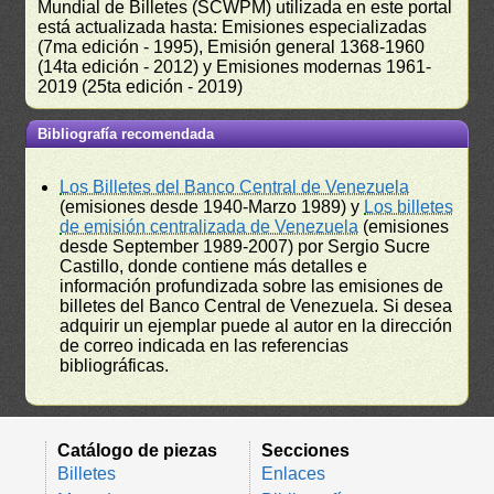
Mundial de Billetes (SCWPM) utilizada en este portal
está actualizada hasta: Emisiones especializadas
(7ma edición - 1995), Emisión general 1368-1960
(14ta edición - 2012) y Emisiones modernas 1961-
2019 (25ta edición - 2019)
Bibliografía recomendada
Los Billetes del Banco Central de Venezuela
(emisiones desde 1940-Marzo 1989) y
Los billetes
de emisión centralizada de Venezuela
(emisiones
desde September 1989-2007) por Sergio Sucre
Castillo, donde contiene más detalles e
información profundizada sobre las emisiones de
billetes del Banco Central de Venezuela. Si desea
adquirir un ejemplar puede al autor en la dirección
de correo indicada en las referencias
bibliográficas.
Catálogo de piezas
Secciones
Billetes
Enlaces