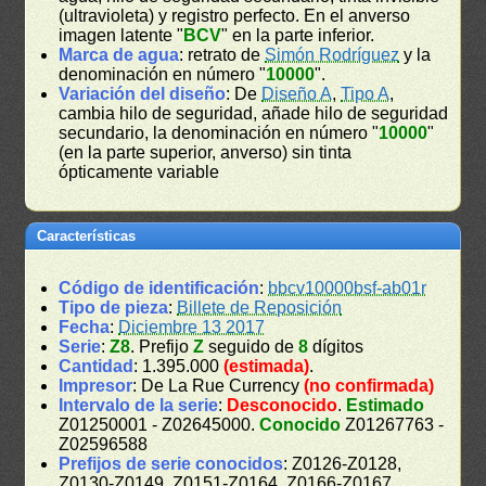
(ultravioleta) y registro perfecto. En el anverso
imagen latente "
BCV
" en la parte inferior.
Marca de agua
: retrato de
Simón Rodríguez
y la
denominación en número "
10000
".
Variación del diseño
: De
Diseño A
,
Tipo A
,
cambia hilo de seguridad, añade hilo de seguridad
secundario, la denominación en número "
10000
"
(en la parte superior, anverso) sin tinta
ópticamente variable
Características
Código de identificación
:
bbcv10000bsf-ab01r
Tipo de pieza
:
Billete de Reposición
Fecha
:
Diciembre 13 2017
Serie
:
Z8
. Prefijo
Z
seguido de
8
dígitos
Cantidad
: 1.395.000
(estimada)
.
Impresor
: De La Rue Currency
(no confirmada)
Intervalo de la serie
:
Desconocido
.
Estimado
Z01250001 - Z02645000.
Conocido
Z01267763 -
Z02596588
Prefijos de serie conocidos
: Z0126-Z0128,
Z0130-Z0149, Z0151-Z0164, Z0166-Z0167,