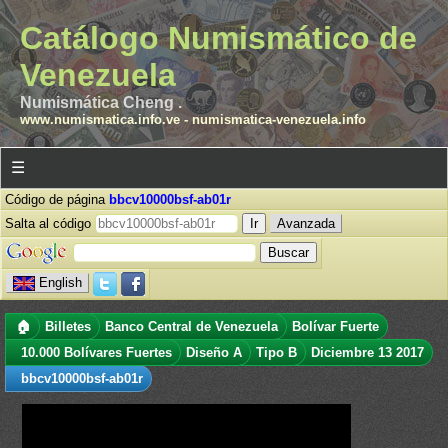
Catálogo Numismático de
Venezuela
Numismática Cheng .
www.numismatica.info.ve
-
numismatica-venezuela.info
☰
Código de página
bbcv10000bsf-ab01r
Salta al código
Avanzada
English
🏠
Billetes
Banco Central de Venezuela
Bolívar Fuerte
10.000 Bolívares Fuertes
Diseño A
Tipo B
Diciembre 13 2017
bbcv10000bsf-ab01r