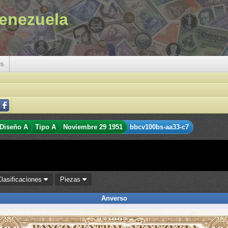
enezuela
es
Diseño A
Tipo A
Noviembre 29 1951
bbcv100bs-aa33-c7
Clasificaciones
Piezas
Anverso