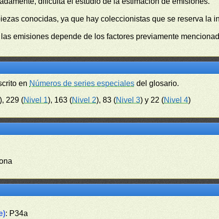
damente, dificulta el estudio de la estimación de emisiones.
piezas conocidas, ya que hay coleccionistas que se reserva la i
e las emisiones depende de los factores previamente mencionado
scrito en
Números de series especiales
del glosario.
), 229 (
Nivel 1
), 163 (
Nivel 2
), 83 (
Nivel 3
) y 22 (
Nivel 4
)
dona
e)
: P34a