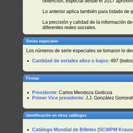
obtención, especial desde el 2017 aproxima
Lo anterior aplica también para listado de 
La precisión y calidad de la información d
diferentes redes sociales.
Series especiales
Los números de serie especiales se tomaron lo de
Cantidad de seriales altos o bajos
: 497 (todos
Firmas
Presidente
: Carlos Mendoza Goiticoa
Primer Vice presidente
: J.J. González Gorron
Identificación en otros catálogos
Catálogo Mundial de Billetes (SCWPM Kraus