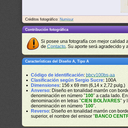
Créditos fotográfico:
Numisur
Contribución fotográfica
Si posee una fotografía con mejor calidad 
de
Contacto
. Su aporte será agradecido y a
Características del Diseño A, Tipo A
Código de identificación
:
bbcv100bs-aa
Clasificación según Sergio Sucre
: 100A
Dimensiones
: 156 x 69 mm (6,14 x 2,72 pulg.)
Anverso
: Diseño en tonalidad marrón con borde
denominación en número "
100
" a cada lado. En
denominación en letras "
CIEN BOLÍVARES
" y
denominación en número "
100
".
Reverso
: Diseño en tonalidad marrón con bord
superior, el nombre del emisor "
BANCO CENT