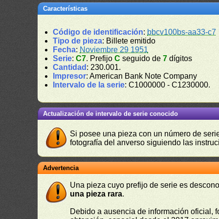
Características
Código de identificación
:
bbcv100bs-aa33-c7
Tipo de pieza
: Billete emitido
Fecha
:
Noviembre 29 1951
Serie
:
C7
. Prefijo
C
seguido de
7
dígitos
Cantidad
: 230.001.
Impresor
: American Bank Note Company
Intervalo de la serie
: C1000000 - C1230000.
Actualización de intervalo de serie conocido
Si posee una pieza con un número de serie 
fotografía del anverso siguiendo las instru
Advertencia
Una pieza cuyo prefijo de serie es descono
una pieza rara
.
Debido a ausencia de información oficial, f