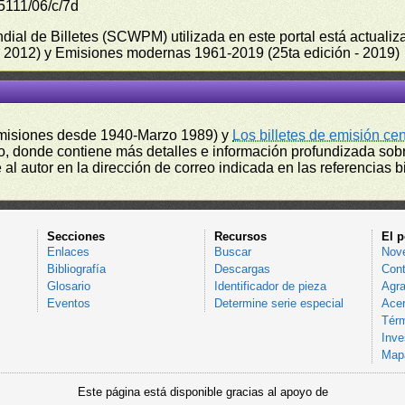
5111/06/c/7d
undial de Billetes (SCWPM) utilizada en este portal está actual
 - 2012) y Emisiones modernas 1961-2019 (25ta edición - 2019)
misiones desde 1940-Marzo 1989) y
Los billetes de emisión ce
, donde contiene más detalles e información profundizada sobr
l autor en la dirección de correo indicada en las referencias bi
Secciones
Recursos
El p
Enlaces
Buscar
Nov
Bibliografía
Descargas
Cont
Glosario
Identificador de pieza
Agra
Eventos
Determine serie especial
Acer
Térm
Inve
Mapa
Este página está disponible gracias al apoyo de