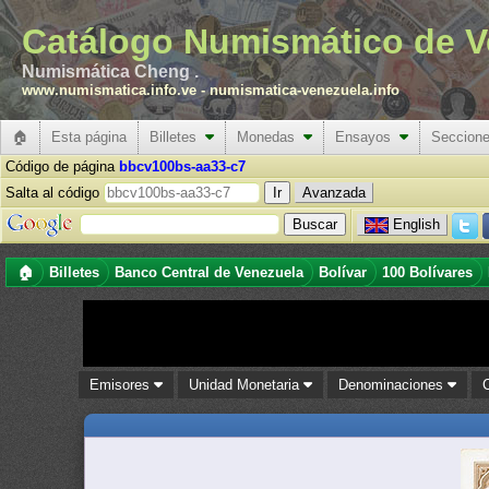
Catálogo Numismático de V
Numismática Cheng .
www.numismatica.info.ve
-
numismatica-venezuela.info
🏠
Esta página
Billetes
Monedas
Ensayos
Seccion
Código de página
bbcv100bs-aa33-c7
Salta al código
Avanzada
English
🏠
Billetes
Banco Central de Venezuela
Bolívar
100 Bolívares
Emisores
Unidad Monetaria
Denominaciones