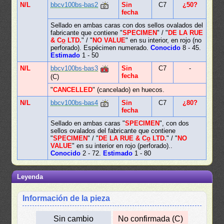
N/L
bbcv100bs-bas2
Sin
C7
¿50?
fecha
Sellado en ambas caras con dos sellos ovalados del
fabricante que contiene "
SPECIMEN
" / "
DE LA RUE
& Co̲ LTD.
" / "
NO VALUE
" en su interior, en rojo (no
perforado). Espécimen numerado.
Conocido
8 - 45.
Estimado
1 - 50
N/L
bbcv100bs-bas3
Sin
C7
-
fecha
(C)
"
CANCELLED
" (cancelado) en huecos.
N/L
bbcv100bs-bas4
Sin
C7
¿80?
fecha
Sellado en ambas caras "
SPECIMEN
", con dos
sellos ovalados del fabricante que contiene
"
SPECIMEN
" / "
DE LA RUE & Co̲ LTD.
" / "
NO
VALUE
" en su interior en rojo (perforado)..
Conocido
2 - 72.
Estimado
1 - 80
Leyenda
Información de la pieza
Sin cambio
No confirmada (C)