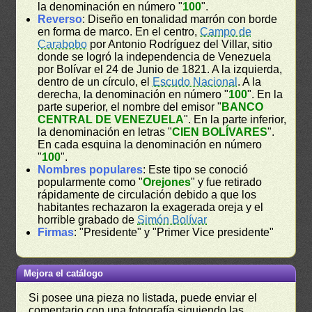
la denominación en número "
100
".
Reverso
: Diseño en tonalidad marrón con borde
en forma de marco. En el centro,
Campo de
Carabobo
por Antonio Rodríguez del Villar, sitio
donde se logró la independencia de Venezuela
por Bolívar el 24 de Junio de 1821. A la izquierda,
dentro de un círculo, el
Escudo Nacional
. A la
derecha, la denominación en número "
100
". En la
parte superior, el nombre del emisor "
BANCO
CENTRAL DE VENEZUELA
". En la parte inferior,
la denominación en letras "
CIEN BOLÍVARES
".
En cada esquina la denominación en número
"
100
".
Nombres populares
: Este tipo se conoció
popularmente como "
Orejones
" y fue retirado
rápidamente de circulación debido a que los
habitantes rechazaron la exagerada oreja y el
horrible grabado de
Simón Bolívar
Firmas
: "Presidente" y "Primer Vice presidente"
Mejora el catálogo
Si posee una pieza no listada, puede enviar el
comentario con una fotografía siguiendo las