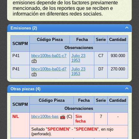
emisiones depende de los factores previamente
mencionado, de los reportes que se reciben e
información en diferentes redes sociales.
Emisiones (2)
Código Pieza
Fecha
Serie
Cantidad
SCWPM
Observaciones
P41
bbcv100bs-ba01-c7
Julio 23
C7
930.000
1953
P41
bbcv100bs-ba01-d7
Julio 23
D7
270.000
1953
Otras piezas (4)
Código Pieza
Fecha
Serie
Cantidad
SCWPM
Observaciones
N/L
bbcv100bs-bas
(C)
Sin
7
-
fecha
Sellado "
SPECIMEN
" - "
SPECIMEN
", en rojo
(perforado).