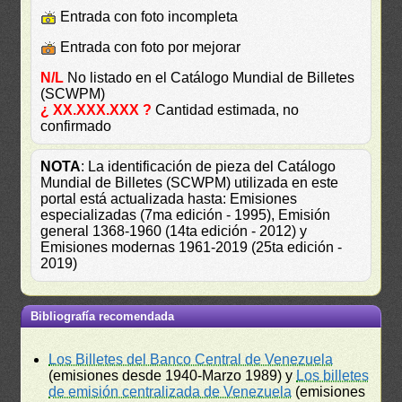
Entrada con foto incompleta
Entrada con foto por mejorar
N/L
No listado en el Catálogo Mundial de Billetes
(SCWPM)
¿ XX.XXX.XXX ?
Cantidad estimada, no
confirmado
NOTA
: La identificación de pieza del Catálogo
Mundial de Billetes (SCWPM) utilizada en este
portal está actualizada hasta: Emisiones
especializadas (7ma edición - 1995), Emisión
general 1368-1960 (14ta edición - 2012) y
Emisiones modernas 1961-2019 (25ta edición -
2019)
Bibliografía recomendada
Los Billetes del Banco Central de Venezuela
(emisiones desde 1940-Marzo 1989) y
Los billetes
de emisión centralizada de Venezuela
(emisiones