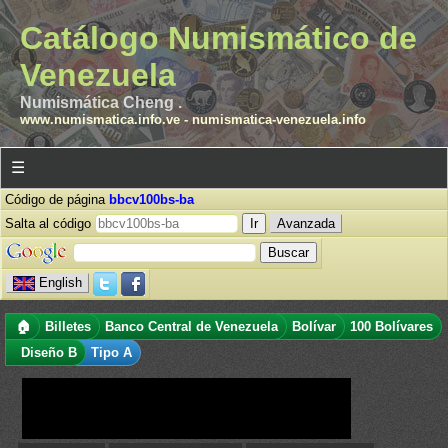
Catálogo Numismático de
Venezuela
Numismática Cheng .
www.numismatica.info.ve
-
numismatica-venezuela.info
☰
Código de página
bbcv100bs-ba
Salta al código
Avanzada
English
🏠
Billetes
Banco Central de Venezuela
Bolívar
100 Bolívares
Diseño B
Tipo A