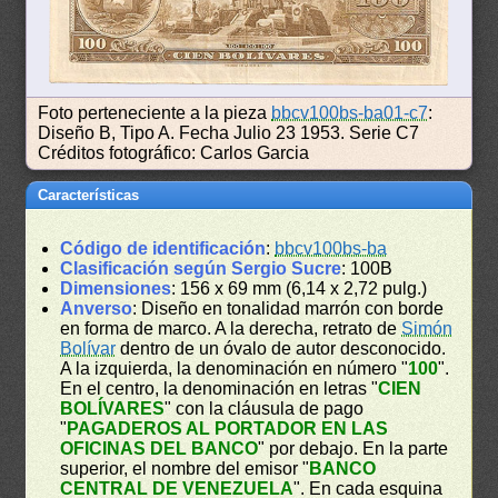
Foto perteneciente a la pieza
bbcv100bs-ba01-c7
:
Diseño B, Tipo A. Fecha Julio 23 1953. Serie C7
Créditos fotográfico: Carlos Garcia
Características
Código de identificación
:
bbcv100bs-ba
Clasificación según Sergio Sucre
: 100B
Dimensiones
: 156 x 69 mm (6,14 x 2,72 pulg.)
Anverso
: Diseño en tonalidad marrón con borde
en forma de marco. A la derecha, retrato de
Simón
Bolívar
dentro de un óvalo de autor desconocido.
A la izquierda, la denominación en número "
100
".
En el centro, la denominación en letras "
CIEN
BOLÍVARES
" con la cláusula de pago
"
PAGADEROS AL PORTADOR EN LAS
OFICINAS DEL BANCO
" por debajo. En la parte
superior, el nombre del emisor "
BANCO
CENTRAL DE VENEZUELA
". En cada esquina