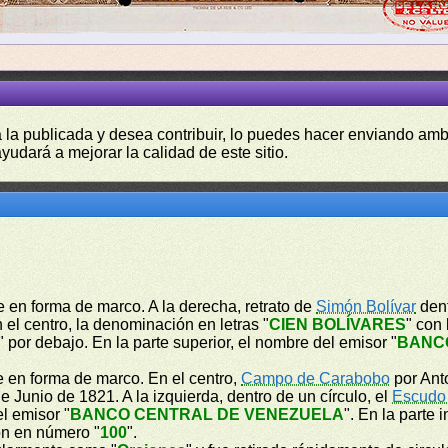
a la publicada y desea contribuir, lo puedes hacer enviando amb
yudará a mejorar la calidad de este sitio.
 en forma de marco. A la derecha, retrato de
Simón Bolívar
dent
n el centro, la denominación en letras "
CIEN BOLÍVARES
" con
" por debajo. En la parte superior, el nombre del emisor "
BANC
e en forma de marco. En el centro,
Campo de Carabobo
por Anto
 Junio de 1821. A la izquierda, dentro de un círculo, el
Escudo
el emisor "
BANCO CENTRAL DE VENEZUELA
". En la parte 
ón en número "
100
".