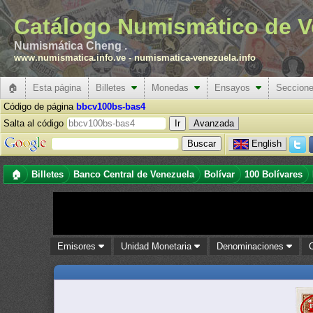
Catálogo Numismático de V
Numismática Cheng .
www.numismatica.info.ve
-
numismatica-venezuela.info
🏠
Esta página
Billetes
Monedas
Ensayos
Seccion
Código de página
bbcv100bs-bas4
Salta al código
Avanzada
English
🏠
Billetes
Banco Central de Venezuela
Bolívar
100 Bolívares
Emisores
Unidad Monetaria
Denominaciones