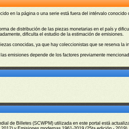
cido en la página o una serie está fuera del intérvalo conocido
orma de distribución de las piezas monetarias en el país y difi
damente, dificulta el estudio de la estimación de emisiones.
piezas conocidas, ya que hay coleccionistas que se reserva la i
e las emisiones depende de los factores previamente mencionado
undial de Billetes (SCWPM) utilizada en este portal está actual
 - 2012) y Emisiones modernas 1961-2019 (25ta edición - 2019)