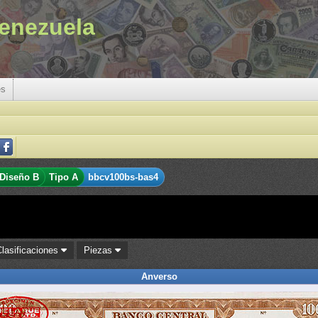
enezuela
es
Diseño B
Tipo A
bbcv100bs-bas4
Clasificaciones
Piezas
Anverso