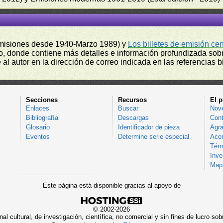
misiones desde 1940-Marzo 1989) y
Los billetes de emisión ce
, donde contiene más detalles e información profundizada sobr
l autor en la dirección de correo indicada en las referencias bi
Secciones
Recursos
El p
Enlaces
Buscar
Nov
Bibliografía
Descargas
Cont
Glosario
Identificador de pieza
Agra
Eventos
Determine serie especial
Acer
Térm
Inve
Mapa
Este página está disponible gracias al apoyo de
© 2002-2026
al cultural, de investigación, científica, no comercial y sin fines de lucro 