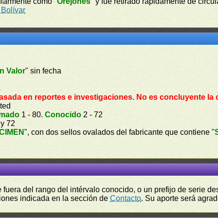
pularmente como "
Orejones
" y fue retirado rápidamente de circu
Bolívar
n Valor
" sin fecha
s
asada en reportes e investigaciones. No es concluyente la 
ted
imado
1 - 80.
Conocido
2 - 72
 y 72
CIMEN
", con dos sellos ovalados del fabricante que contiene "
fuera del rango del intérvalo conocido, o un prefijo de serie 
ciones indicada en la sección de
Contacto
. Su aporte será agrad