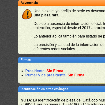
Advertencia
Una pieza cuyo prefijo de serie es descono
una pieza rara
.
Debido a ausencia de información oficial, f
obtención, especial desde el 2017 aproxima
Lo anterior aplica también para listado de 
La precisión y calidad de la información d
diferentes redes sociales.
Firmas
Presidente
:
Sin Firma
Primer Vice presidente
:
Sin Firma
Identificación en otros catálogos
NOTA
: La identificación de pieza del Catálogo M
- 1995), Emisión general 1368-1960 (14ta edición