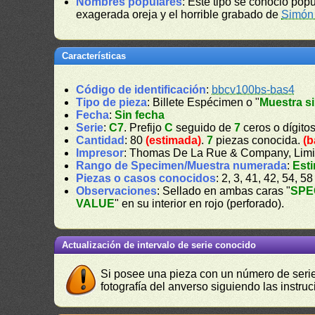
Nombres populares
: Este tipo se conoció po
exagerada oreja y el horrible grabado de
Simón 
Características
Código de identificación
:
bbcv100bs-bas4
Tipo de pieza
: Billete Espécimen o "
Muestra si
Fecha
:
Sin fecha
Serie
:
C7
. Prefijo
C
seguido de
7
ceros o dígito
Cantidad
: 80
(estimada)
.
7
piezas conocida.
(b
Impresor
: Thomas De La Rue & Company, Limi
Rango de Specimen/Muestra numerada
:
Est
Piezas o casos conocidos
: 2, 3, 41, 42, 54, 58
Observaciones
: Sellado en ambas caras "
SPE
VALUE
" en su interior en rojo (perforado).
Actualización de intervalo de serie conocido
Si posee una pieza con un número de serie 
fotografía del anverso siguiendo las instru