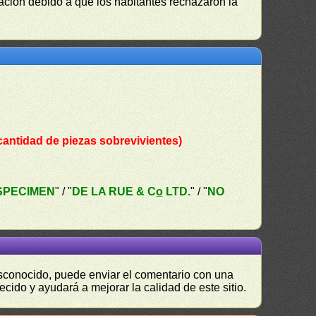
lación debido a que los habitantes rechazaron la
cantidad de piezas sobrevivientes)
SPECIMEN
" / "
DE LA RUE & Co̲ LTD.
" / "
NO
desconocido, puede enviar el comentario con una
ecido y ayudará a mejorar la calidad de este sitio.