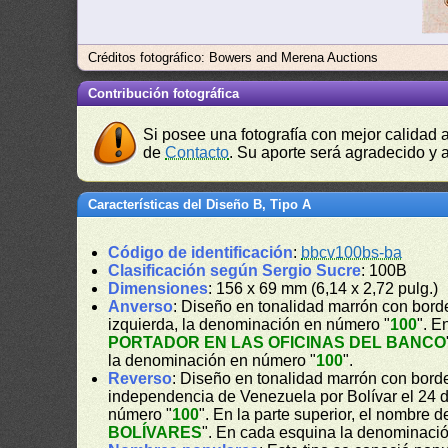
Créditos fotográfico: Bowers and Merena Auctions
Contribución fotográfica
Si posee una fotografía con mejor calidad 
de
Contacto
. Su aporte será agradecido y a
Características del Diseño B, Tipo A
Código de identificación
:
bbcv100bs-ba
Clasificación según Sergio Sucre
: 100B
Dimensiones
: 156 x 69 mm (6,14 x 2,72 pulg.)
Anverso
: Diseño en tonalidad marrón con borde
izquierda, la denominación en número "
100
". E
PORTADOR EN LAS OFICINAS DEL BANCO
la denominación en número "
100
".
Reverso
: Diseño en tonalidad marrón con bord
independencia de Venezuela por Bolívar el 24 de
número "
100
". En la parte superior, el nombre d
BOLÍVARES
". En cada esquina la denominaci