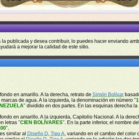
a la publicada y desea contribuir, lo puedes hacer enviando amb
yudará a mejorar la calidad de este sitio.
fondo en amarillo. A la derecha, retrato de
Simón Bolívar
basado
de marcas de agua. A la izquierda, la denominación en número "
1
ENEZUELA
" dividido en dos partes. En las esquinas derecha 
ondo en amarillo. A la izquierda, Capitolio Nacional. A la dere
n letras "
CIEN BOLÍVARES
". En la parte inferior, el nombre de
100
".
 es similar al
Diseño D
,
Tipo A
, variando en el cambio del color d