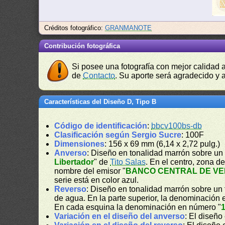
Créditos fotográfico:
GRANMANOTE
Contribución fotográfica
Si posee una fotografía con mejor calidad 
de
Contacto
. Su aporte será agradecido y a
Características del Diseño D, Tipo B
Código de identificación
:
bbcv100bs-db
Clasificación según Sergio Sucre
: 100F
Dimensiones
: 156 x 69 mm (6,14 x 2,72 pulg.)
Anverso
: Diseño en tonalidad marrón sobre un 
Libertador
" de
Tito Salas
. En el centro, zona 
nombre del emisor "
BANCO CENTRAL DE V
serie está en color azul.
Reverso
: Diseño en tonalidad marrón sobre un f
de agua. En la parte superior, la denominación e
En cada esquina la denominación en número "
Variación en el diseño del anverso
: El diseño