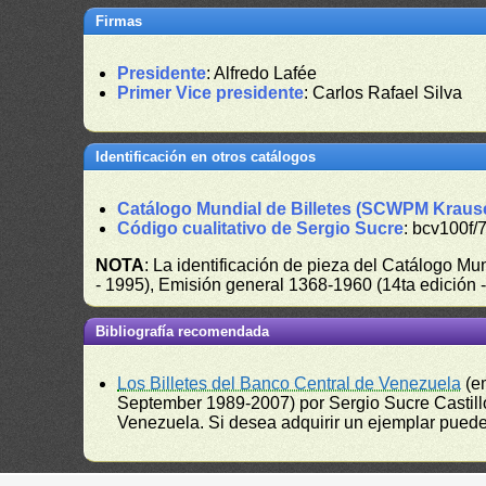
Firmas
Presidente
: Alfredo Lafée
Primer Vice presidente
: Carlos Rafael Silva
Identificación en otros catálogos
Catálogo Mundial de Billetes (SCWPM Kraus
Código cualitativo de Sergio Sucre
: bcv100f/
NOTA
: La identificación de pieza del Catálogo M
- 1995), Emisión general 1368-1960 (14ta edición
Bibliografía recomendada
Los Billetes del Banco Central de Venezuela
(e
September 1989-2007) por Sergio Sucre Castillo
Venezuela. Si desea adquirir un ejemplar puede a