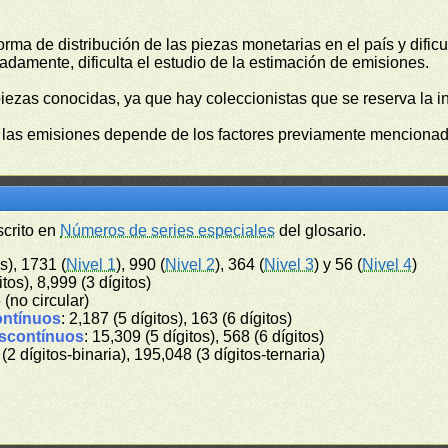
orma de distribución de las piezas monetarias en el país y difi
damente, dificulta el estudio de la estimación de emisiones.
piezas conocidas, ya que hay coleccionistas que se reserva la i
e las emisiones depende de los factores previamente mencionado
scrito en
Números de series especiales
del glosario.
s), 1731 (
Nivel 1
), 990 (
Nivel 2
), 364 (
Nivel 3
) y 56 (
Nivel 4
)
itos), 8,999 (3 dígitos)
6 (no circular)
ontínuos
: 2,187 (5 dígitos), 163 (6 dígitos)
iscontínuos
: 15,309 (5 dígitos), 568 (6 dígitos)
 (2 dígitos-binaria), 195,048 (3 dígitos-ternaria)