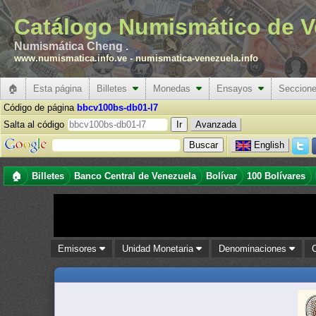
Catálogo Numismático de V
Numismática Cheng .
www.numismatica.info.ve
-
numismatica-venezuela.info
🏠
Esta página
Billetes
Monedas
Ensayos
Seccion
Código de página
bbcv100bs-db01-l7
Salta al código
Avanzada
English
🏠
Billetes
Banco Central de Venezuela
Bolívar
100 Bolívares
Emisores
Unidad Monetaria
Denominaciones