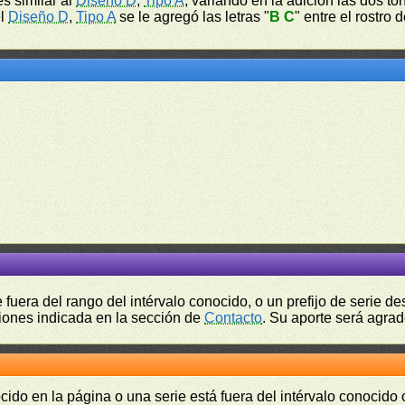
es similar al
Diseño D
,
Tipo A
, variando en la adición las dos t
el
Diseño D
,
Tipo A
se le agregó las letras "
B C
" entre el rostro
fuera del rango del intérvalo conocido, o un prefijo de serie 
ciones indicada en la sección de
Contacto
. Su aporte será agrad
cido en la página o una serie está fuera del intérvalo conocido