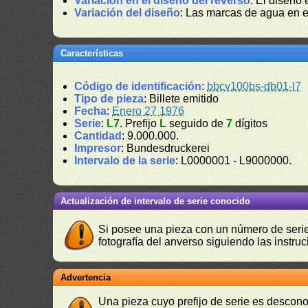
Variación en el diseño del reverso
: El diseño 
Variación del diseño
: Las marcas de agua en 
Características
Código de identificación
:
bbcv100bs-db01-l7
Tipo de pieza
: Billete emitido
Fecha
:
Enero 27 1976
Serie
:
L7
. Prefijo
L
seguido de
7
dígitos
Cantidad
: 9.000.000.
Impresor
: Bundesdruckerei
Intervalo de la serie
: L0000001 - L9000000.
Actualización de intervalo de serie conocido
Si posee una pieza con un número de serie 
fotografía del anverso siguiendo las instru
Advertencia
Una pieza cuyo prefijo de serie es descono