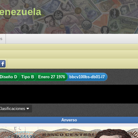
enezuela
es
Diseño D
Tipo B
Enero 27 1976
bbcv100bs-db01-l7
Clasificaciones
Anverso