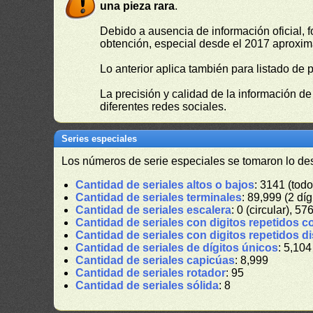
una pieza rara
.
Debido a ausencia de información oficial, f
obtención, especial desde el 2017 aproxima
Lo anterior aplica también para listado de 
La precisión y calidad de la información d
diferentes redes sociales.
Series especiales
Los números de serie especiales se tomaron lo de
Cantidad de seriales altos o bajos
: 3141 (todo
Cantidad de seriales terminales
: 89,999 (2 díg
Cantidad de seriales escalera
: 0 (circular), 57
Cantidad de seriales con digitos repetidos c
Cantidad de seriales con digitos repetidos d
Cantidad de seriales de dígitos únicos
: 5,104
Cantidad de seriales capicúas
: 8,999
Cantidad de seriales rotador
: 95
Cantidad de seriales sólida
: 8